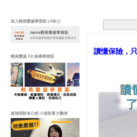
加入輕易豐盛學習區 LINE@
讀懂保險，只
輕易豐盛 FB 粉專學習區
超強理財攻心術-小資財富大翻身