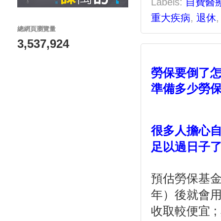
Labels:
自費醫
重大疾病
,
退休
總網頁瀏覽量
3,537,924
勞保要倒了怎
準備多少勞
很多人擔心
足以過日子
預估勞保基金
年）後就會
收取較便宜 