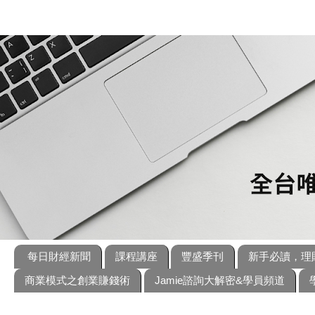
每日財經新聞
課程講座
豐盛季刊
新手必讀，理
商業模式之創業賺錢術
Jamie諮詢大解密&學員頻道