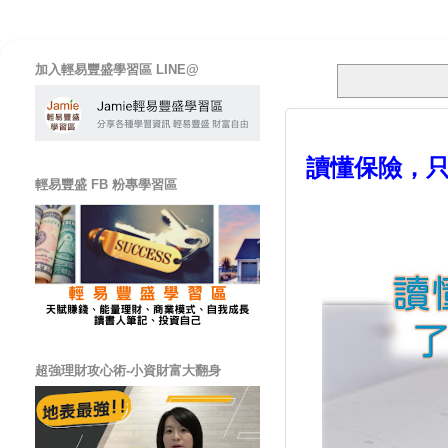
加入輕易豐盛學習區 LINE@
讀懂保險，只
輕易豐盛 FB 粉專學習區
超強理財攻心術-小資財富大翻身