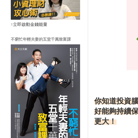
↑立即啟動金錢能量
不窮忙年輕夫妻的五堂千萬致富課
你知道投資
好能夠持續
更大！