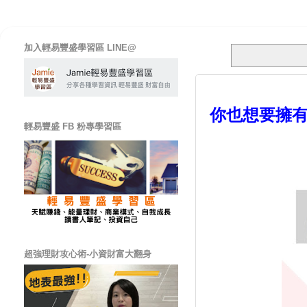
加入輕易豐盛學習區 LINE@
你也想要擁
輕易豐盛 FB 粉專學習區
超強理財攻心術-小資財富大翻身