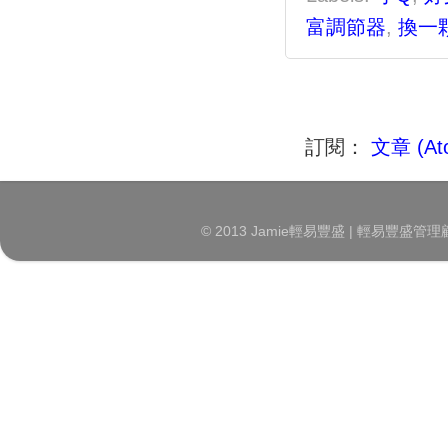
富調節器
,
換一
訂閱：
文章 (At
© 2013 Jamie輕易豐盛 | 輕易豐盛管理