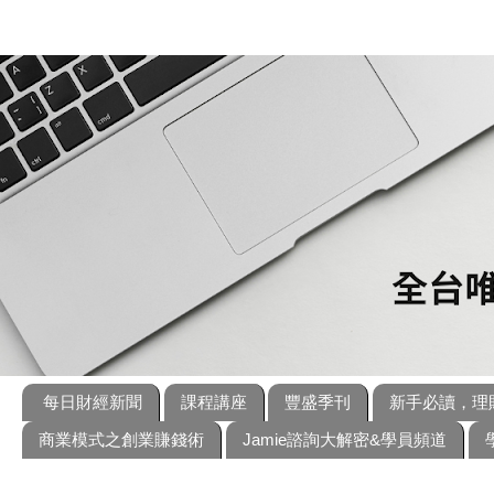
每日財經新聞
課程講座
豐盛季刊
新手必讀，理
商業模式之創業賺錢術
Jamie諮詢大解密&學員頻道