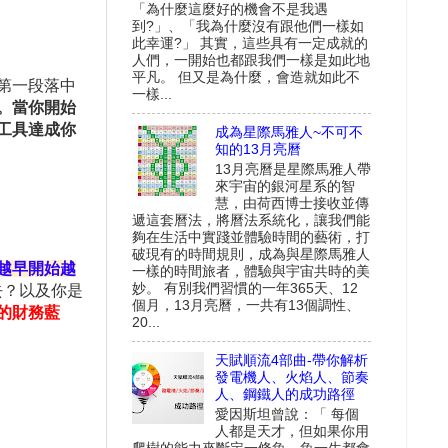
「為什麼這麼好的機會不是我遇
到?」、「我為什麼沒有跟他們一樣如
此幸運?」 其實，這些具有一定成就的
人們，一開始也都跟我們一樣是如此地
平凡。 但又是為什麼，會造就如此不
第一段落中
一樣...
。
當你開始
工具達成你
成為星際馬雅人~不可不
知的13月亮曆
13月亮曆是星際馬雅人帶
來宇宙的銀河星系的智
慧，由荷西博士接收並傳
遞這套曆法，將曆法系統化，讓我們能
夠在生活中實踐並體驗時間的藝術，打
破現有的時間規則，成為與星際馬雅人
越早開始越
一樣的時間旅者，體驗與宇宙共時的美
妙。 有別我們習慣的一年365天、12
去？以及你是
個月，13月亮曆，一共有13個調性、
的財務藍
20...
天賦順流4部曲-帶你解析
發電機人、火焰人、節奏
人、鋼鐵人的成功路徑
愛因斯坦曾說：「 每個
人都是天才，但如果你用