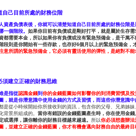
道自己目前所處的財務位階
人資產負債表後，你就可以
清楚知道自己目前所處的財務位階
是
哪一個階段。
如果你目前有負債或是剛好打平，就是屬於生存需
資都需要本金，所以如果你有負債或沒有緊急預備金，是千萬不
階段則是你開始有一些存款，也存好
6
個月以上的緊急預備金，
注意所謂的緊急預備金，它必須有靈活使用的彈性，是絕對不能
必須建立正確的財務思維
維是指從
認識金錢
到
你的金錢藍圖如何影響你的到消費習慣及投
圖，就是你潛意識中使用金錢的方式及習慣，而這些你潛意識中
都是從小時候開始你所接收到的資訊，包含你的父母、兄弟姊妹
化背景所組成的。
當你有錯誤的金錢藍圖產生時，你在使用金錢
定或選擇，讓你離你的財務目標越來越遠。
所以
你必須想盡辦法
圖，並建立正確的金錢藍圖，你才有機會邁向財務自由的最終目