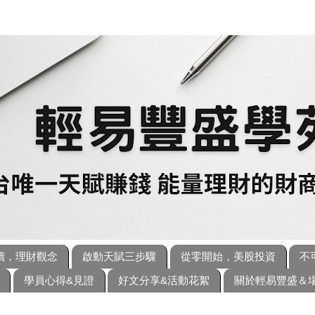
讀，理財觀念
啟動天賦三步驟
從零開始，美股投資
不
學員心得&見證
好文分享&活動花絮
關於輕易豐盛＆