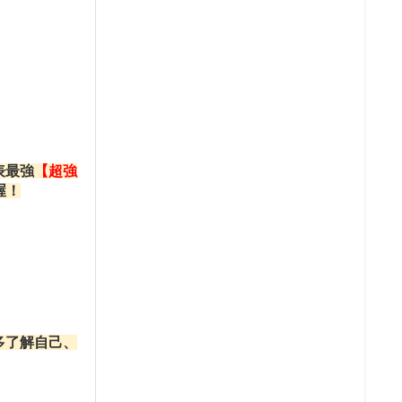
表最強
【超強
喔！
多了解自己、