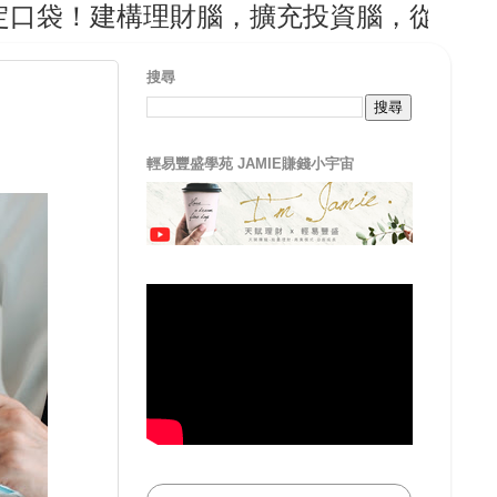
！建構理財腦，擴充投資腦，從輕易豐盛開
搜尋
輕易豐盛學苑 JAMIE賺錢小宇宙