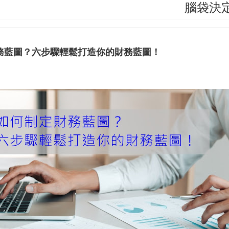
腦袋決定口袋
務藍圖？六步驟輕鬆打造你的財務藍圖！