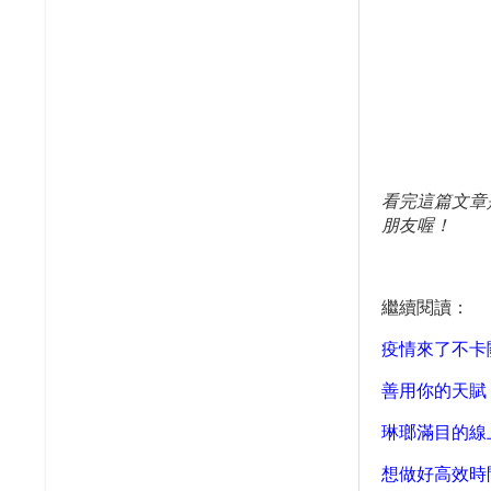
看完這篇文章
朋友喔！
繼續閱讀：
疫情來了不卡
善用你的天賦
琳瑯滿目的線
想做好高效時