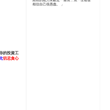
爬樹的能力來斷定一條魚，魚一生都會
相信自己很愚蠢。 」
你的投資工
此
切忌貪心