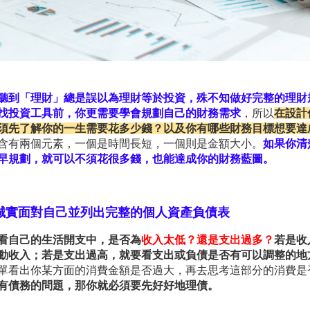
聽到「理財」
總是誤以為理財等於投資
，殊不知
做好完整的理財
找投資工具前，你更需要學會規劃自己的財務需求
，所以
在設計
須先了解你的一生需要花多少錢？以及你有哪些財務目標想要達
含有兩個元素，一個是時間長短，一個則是金額大小。
如果你清
早規劃，就可以不須花很多錢，也能達成你的財務藍圖。
誠實面對自己並列出完整的個人資產負債表
看自己的生活開支中，是否為
收入太低？還是支出過多？
若是收
動收入；若是支出過高，就要看支出或負債是否有可以調整的地
單看出你某方面的消費金額是否過大，再去思考這部分的消費是
有債務的問題，那你就必須要先好好地理債。