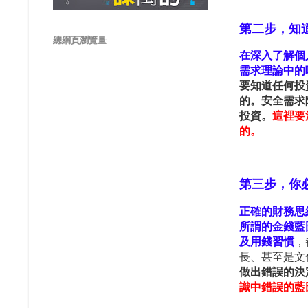
第二步，
知
總網頁瀏覽量
在深入了解個
需求理論中的
要知道任何投
的。安全需求
投資。
這裡要
的。
第三步，你
正確的財務思
所謂的金錢藍
及用錢習慣
，
長、甚至是文
做出錯誤的決
識中錯誤的藍