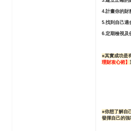
3.
建立正確的
4.
計畫你的財
5.
找到自己適
6.
定期檢視及
※其實成功是
理財攻心術】
※你想
了解自
發揮自己的強