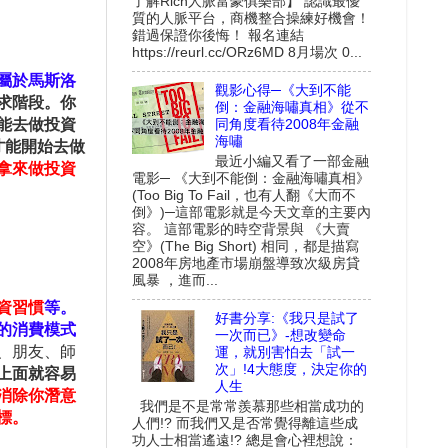
了解Rich人脈富豪俱樂部】 認識最優
質的人脈平台，商機整合操練好機會！
錯過保證你後悔！ 報名連結
https://reurl.cc/ORz6MD 8月場次 0...
屬於馬斯洛
觀影心得─《大到不能
求階段。你
倒：金融海嘯真相》從不
同角度看待2008年金融
能去做投資
海嘯
才能開始去做
最近小編又看了一部金融
拿來做投資
電影─ 《大到不能倒：金融海嘯真相》
(Too Big To Fail，也有人翻《大而不
倒》)─這部電影就是今天文章的主要內
容。 這部電影的時空背景與 《大賣
空》(The Big Short) 相同，都是描寫
2008年房地產市場崩盤導致次級房貸
風暴 ，進而...
資習慣
等。
好書分享:《我只是試了
的消費模式
一次而已》-想改變命
、朋友、師
運，就別害怕去「試一
次」!4大態度，決定你的
上面就容易
人生
消除你潛意
我們是不是常常羨慕那些相當成功的
標。
人們!? 而我們又是否常覺得離這些成
功人士相當遙遠!? 總是會心裡想說：