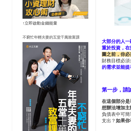
↑立即啟動金錢能量
不窮忙年輕夫妻的五堂千萬致富課
大
部分的人一
重於投資
，在
圖之前，你必
財務目標必須
的需求並能提
第一步，請
在這個部分是
想辦法增加主
負債表中可簡
支出？
如果你