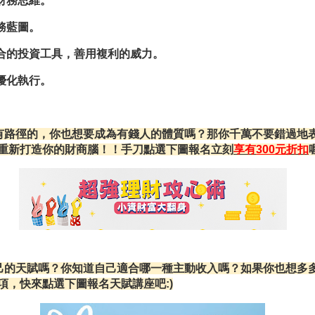
財務思維
。
務藍圖。
合的投資工具，善用複利的威力。
優化執行。
有路徑的，你也想要成為有錢人的體質嗎？那你千萬不要錯過地
重新打造你的財商腦
！！
手刀點選下圖報名立刻
享有
300元
折扣
己的天賦嗎？你知道自己適合哪一種主動收入嗎？如果你也想多
項，快來點選下圖報名天賦講座吧:)