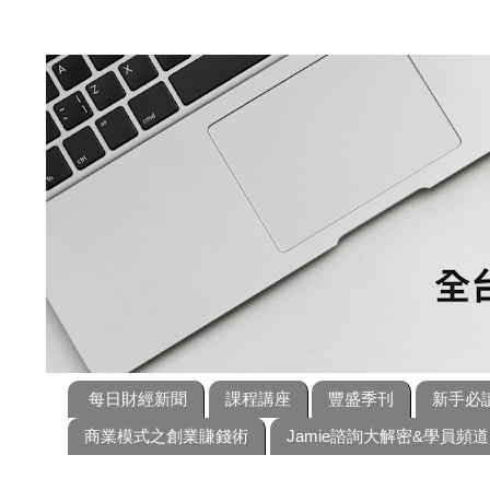
每日財經新聞
課程講座
豐盛季刊
新手必
商業模式之創業賺錢術
Jamie諮詢大解密&學員頻道