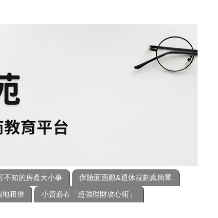
可不知的房產大小事
保險面面觀&退休規劃真簡單
場地租借
小資必看「超強理財攻心術」