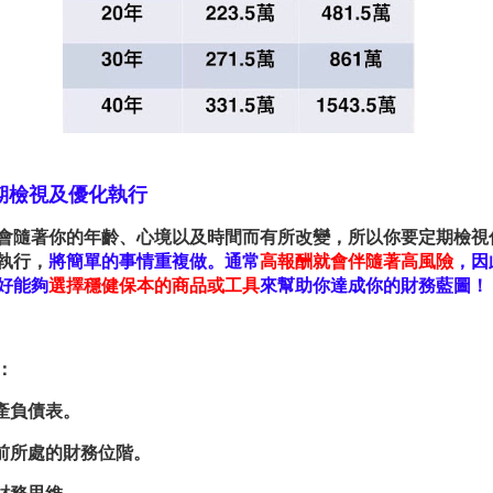
期檢視及優化執行
會隨著你的年齡、心境以及時間而有所改變，所以你要定期檢視
執行，
將簡單的事情重複做。通常
高報酬就會伴隨著高風險
，因
好能夠
選擇穩健保本的商品或工具
來幫助你達成你的財務藍圖！
：
產負債表
。
前所處的財務位階
。