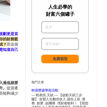
人生必學的
財富六個罐子
規劃更是首
你的財務藍
成？
而這個
楚知道自己
免費索取
熱門文章
入過低就要
方。
從資產
輕易豐盛學苑活動
否能夠減少
— 輕易找 天賦 — 【啟動天賦三步
驟】 改變人生翻倍收入 讓你上班 .業
務 .創業 .組團隊 .理財都順利！ 【我想