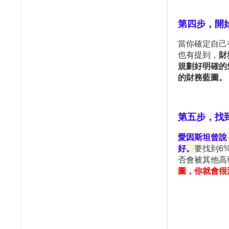
第四步，開
當你確定自己
也有提到，
財
規劃好明確的
的財務藍圖。
第五步，找
愛因斯坦曾說
好。
要找到
6
否會被其他高
圖，你就會很