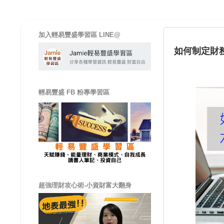
加入輕易豐盛學習區 LINE@
如何制定財
輕易豐盛 FB 粉專學習區
超強理財攻心術-小資財富大翻身