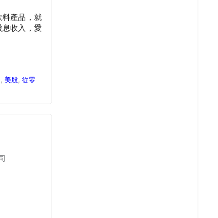
飲料產品，就
股息收入，愛
念
,
美股
,
從零
司