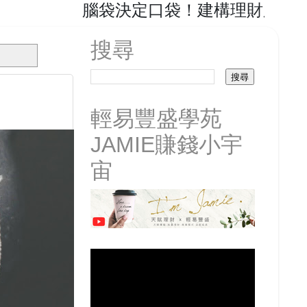
腦袋決定口袋！建構理財腦，擴充投資
搜尋
輕易豐盛學苑
JAMIE賺錢小宇
宙