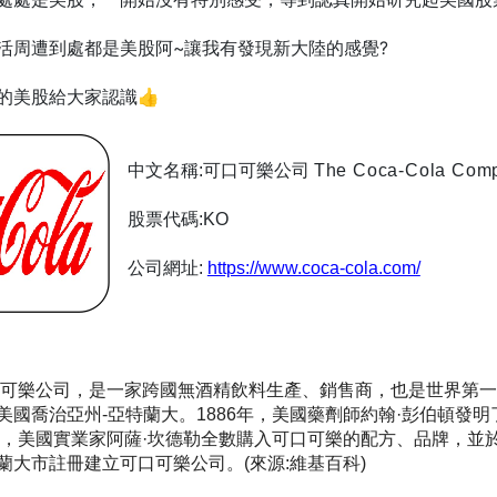
活周遭到處都是美股阿~讓我有發現新大陸的感覺?
的美股給大家認識👍
中文名稱:可口可樂公司
The Coca-Cola Com
股票代碼:KO
公司網址:
https://www.coca-cola.com/
可樂公司，是一家跨國無酒精飲料生產、銷售商，也是世界第一
美國喬治亞州-亞特蘭大。1886年，美國藥劑師約翰·彭伯頓發明
9年，美國實業家阿薩·坎德勒全數購入可口可樂的配方、品牌，並於
蘭大市註冊建立可口可樂公司
。(來源
:維基百科)