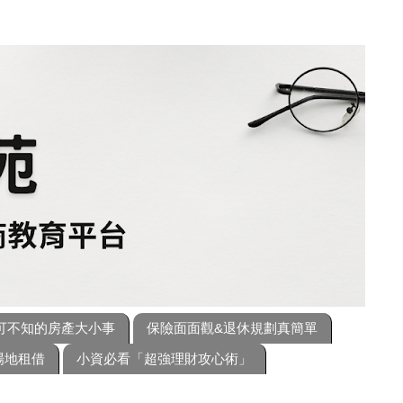
可不知的房產大小事
保險面面觀&退休規劃真簡單
場地租借
小資必看「超強理財攻心術」