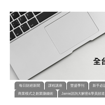
每日財經新聞
課程講座
豐盛季刊
新手必
商業模式之創業賺錢術
Jamie諮詢大解密&學員頻道