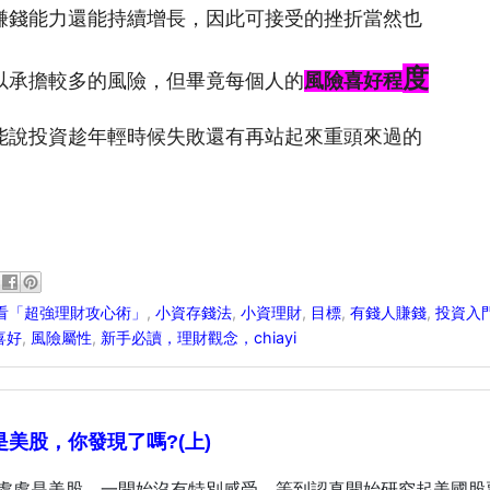
賺錢能力還能持續增長，
因此可接受的挫折當然
也
度
以承擔較多的風險，但畢竟每個人的
風險喜好程
能說投資趁年輕時候失敗還有再站起來重頭來過
的
看「超強理財攻心術」
,
小資存錢法
,
小資理財
,
目標
,
有錢人賺錢
,
投資入
喜好
,
風險屬性
,
新手必讀，理財觀念，chiayi
美股，你發現了嗎?(上)
處處是美股，一開始沒有特別感受，等到認真開始研究起美國股