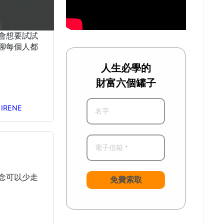
會想要試試
聊每個人都
人生必學的
財富六個罐子
,
IRENE
念可以少走
免費索取