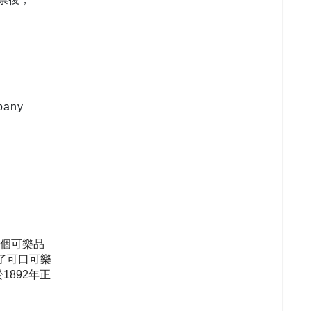
pany
個可樂品
了可口可樂
1892年正