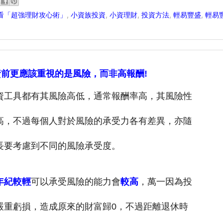
看「超強理財攻心術」
,
小資族投資
,
小資理財
,
投資方法
,
輕易豐盛
,
輕易
資前更應該重視的是風險，而非高報酬!
資工具都有其風險高低，通常報酬率高，其風險性
高，不過每個人對於風險的承
受力各有差異，
亦隨
長要考慮到不同的風險承受度
。
年紀較輕
可以承受風險的能力會
較高
，
萬一因為投
嚴重虧損，造成原來的財富歸0，
不過距離退休時