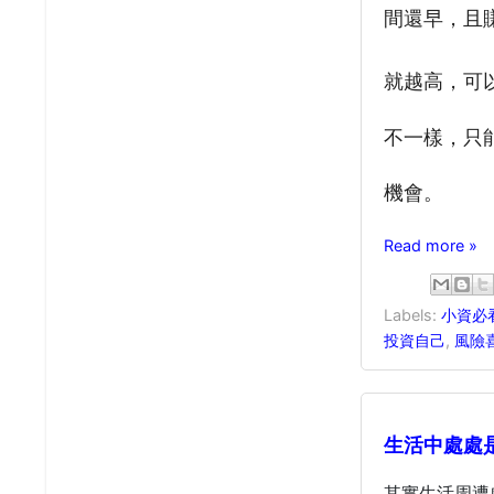
間
還
早，且
就
越高，可
不
一樣，只
機
會
。
Read more »
Labels:
小資必
投資自己
,
風險
生活中處處是
其實生活周遭