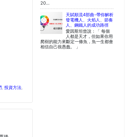
20...
天賦順流4部曲-帶你解析
發電機人、火焰人、節奏
人、鋼鐵人的成功路徑
愛因斯坦曾說：「 每個
人都是天才，但如果你用
爬樹的能力來斷定一條魚，魚一生都會
相信自己很愚蠢。 」
門
,
投資方法
,
票後，