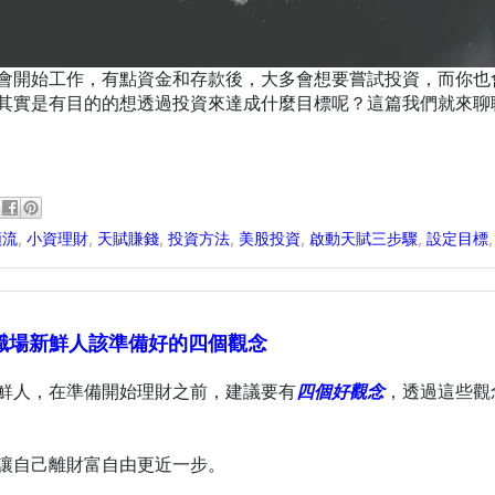
會開始工作，有點資金和存款後，大多會想要嘗試投資，而你也
其實是有目的的想透過投資來達成什麼目標呢？這篇我們就來聊
順流
,
小資理財
,
天賦賺錢
,
投資方法
,
美股投資
,
啟動天賦三步驟
,
設定目標
職場新鮮人該準備好的四個觀念
鮮人，在準備開始理財之前，建議要有
四個好觀念
，透過這些觀
讓自己離財富自由更近一步。