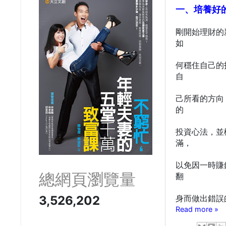
一、培養好
剛開始理財的
如
何穩住自己的
自
己所看的方向
的
投資心法，並
滿，
以免因一時賺
總網頁瀏覽量
翻
3,526,202
身而做出錯誤
Read more »