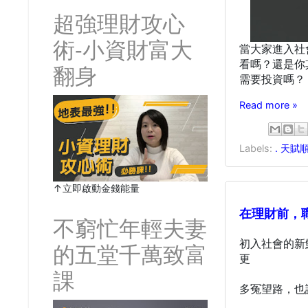
超強理財攻心
術-小資財富大
當大家進入社
看嗎？還是你
翻身
需要投資嗎？
Read more »
Labels:
. 天賦
↑立即啟動金錢能量
在理財前，
不窮忙年輕夫妻
初入社會的新
的五堂千萬致富
更
課
多冤望路，也