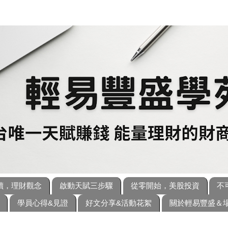
讀，理財觀念
啟動天賦三步驟
從零開始，美股投資
不
學員心得&見證
好文分享&活動花絮
關於輕易豐盛＆