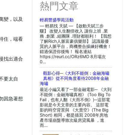
熱門文章
萬變，以及
輕易豐盛學苑活動
— 輕易找 天賦 — 【啟動天賦三步
驟】 改變人生翻倍收入 讓你上班 .業
務 .創業 .組團隊 .理財都順利！ 【我想
持住，端看
了解Rich人脈富豪俱樂部】 認識最優
質的人脈平台，商機整合操練好機會！
錯過保證你後悔！ 報名連結
https://reurl.cc/ORz6MD 8月場次
慢找出適合
0...
觀影心得─《大到不能倒：金融海嘯
真相》從不同角度看待2008年金融
不要太自
海嘯
最近小編又看了一部金融電影─ 《大到
不能倒：金融海嘯真相》 (Too Big To
勿因急著想
Fail，也有人翻《大而不倒》)─這部電
影就是今天文章的主要內容。 這部電
影的時空背景與 《大賣空》(The Big
Short) 相同，都是描寫 2008年房地
產市場崩盤導致次級房貸風暴 ，進
而...