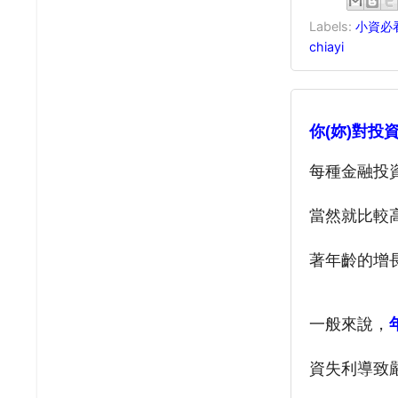
Labels:
小資必
chiayi
你(妳)對投
每種金融投
當然就比較
著年齡的增
一般來說，
資
失利導致