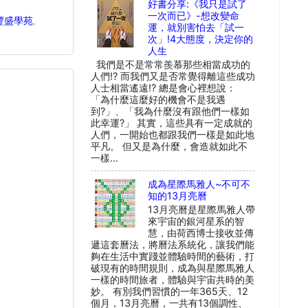
好書分享:《我只是試了
一次而已》-想改變命
豐盛學苑
,
運，就別害怕去「試一
次」!4大態度，決定你的
人生
我們是不是常常羨慕那些相當成功的
人們!? 而我們又是否常覺得離這些成功
人士相當遙遠!? 總是會心裡想說：
「為什麼這麼好的機會不是我遇
到?」、「我為什麼沒有跟他們一樣如
此幸運?」 其實，這些具有一定成就的
人們，一開始也都跟我們一樣是如此地
平凡。 但又是為什麼，會造就如此不
一樣...
成為星際馬雅人~不可不
知的13月亮曆
13月亮曆是星際馬雅人帶
來宇宙的銀河星系的智
慧，由荷西博士接收並傳
遞這套曆法，將曆法系統化，讓我們能
夠在生活中實踐並體驗時間的藝術，打
破現有的時間規則，成為與星際馬雅人
一樣的時間旅者，體驗與宇宙共時的美
妙。 有別我們習慣的一年365天、12
個月，13月亮曆，一共有13個調性、