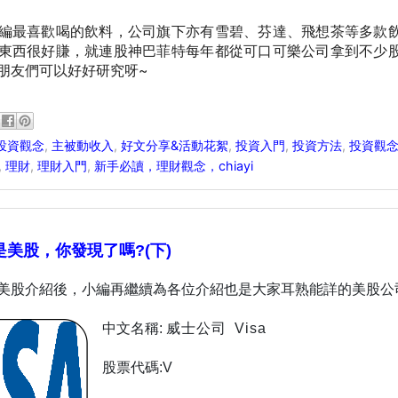
編最喜歡喝的飲料，公司旗下亦有雪碧、芬達、飛想茶等多款
東西很好賺，就連股神巴菲特每年都從可口可樂公司拿到不少
~
朋友們可以好好研究呀
投資觀念
,
主被動收入
,
好文分享&活動花絮
,
投資入門
,
投資方法
,
投資觀
,
理財
,
理財入門
,
新手必讀，理財觀念，chiayi
美股，你發現了嗎?(下)
美股介紹後，小編再繼續為各位介紹也是大家耳熟能詳的美股公
中文名稱:
威士公司
Visa
股票代碼:V