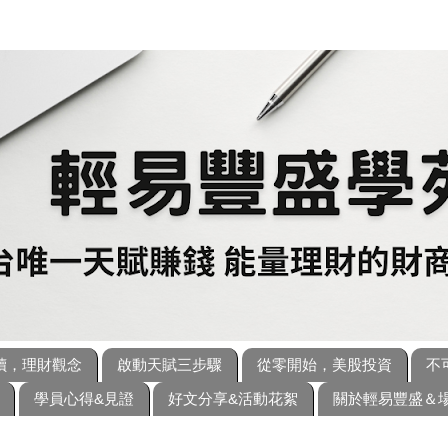
讀，理財觀念
啟動天賦三步驟
從零開始，美股投資
不
學員心得&見證
好文分享&活動花絮
關於輕易豐盛＆