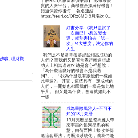
了解Rich人脈富豪俱樂部】 認識最優
質的人脈平台，商機整合操練好機會！
錯過保證你後悔！ 報名連結
https://reurl.cc/ORz6MD 8月場次 0...
好書分享:《我只是試了
一次而已》-想改變命
運，就別害怕去「試一
次」!4大態度，決定你的
人生
我們是不是常常羨慕那些相當成功的
步驟
,
理財觀
人們!? 而我們又是否常覺得離這些成
功人士相當遙遠!? 總是會心裡想說：
「為什麼這麼好的機會不是我遇
到?」、「我為什麼沒有跟他們一樣如
此幸運?」 其實，這些具有一定成就的
人們，一開始也都跟我們一樣是如此地
平凡。 但又是為什麼，會造就如此不
一樣...
成為星際馬雅人~不可不
知的13月亮曆
13月亮曆是星際馬雅人帶
來宇宙的銀河星系的智
慧，由荷西博士接收並傳
遞這套曆法，將曆法系統化，讓我們能