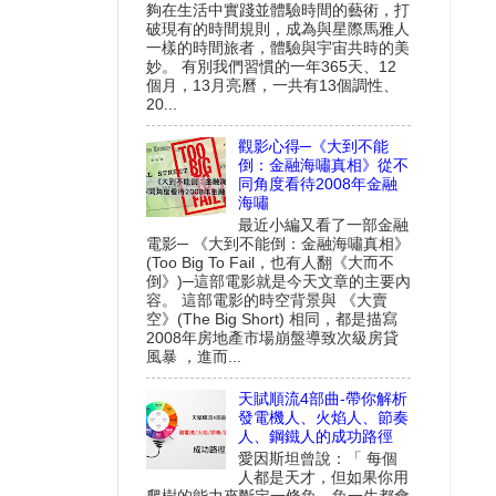
夠在生活中實踐並體驗時間的藝術，打
破現有的時間規則，成為與星際馬雅人
一樣的時間旅者，體驗與宇宙共時的美
妙。 有別我們習慣的一年365天、12
個月，13月亮曆，一共有13個調性、
20...
觀影心得─《大到不能
倒：金融海嘯真相》從不
同角度看待2008年金融
海嘯
最近小編又看了一部金融
電影─ 《大到不能倒：金融海嘯真相》
(Too Big To Fail，也有人翻《大而不
倒》)─這部電影就是今天文章的主要內
容。 這部電影的時空背景與 《大賣
空》(The Big Short) 相同，都是描寫
2008年房地產市場崩盤導致次級房貸
風暴 ，進而...
天賦順流4部曲-帶你解析
發電機人、火焰人、節奏
人、鋼鐵人的成功路徑
愛因斯坦曾說：「 每個
人都是天才，但如果你用