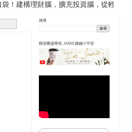
理財腦，擴充投資腦，從輕易豐盛開始！
搜尋
輕易豐盛學苑 JAMIE賺錢小宇宙
！