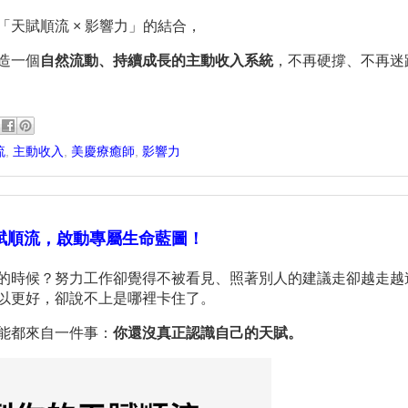
「天賦順流 × 影響力」的結合，
造一個
自然流動、持續成長的主動收入系統
，不再硬撐、不再迷
流
,
主動收入
,
美慶療癒師
,
影響力
賦順流，啟動專屬生命藍圖！
的時候？努力工作卻覺得不被看見、照著別人的建議走卻越走越
以更好，卻說不上是哪裡卡住了。
能都來自一件事：
你還沒真正認識自己的天賦。