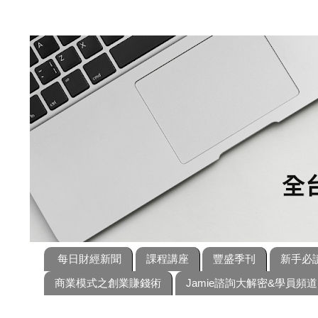
每日財經新聞
課程講座
豐盛季刊
新手必
商業模式之創業賺錢術
Jamie諮詢大解密&學員頻道