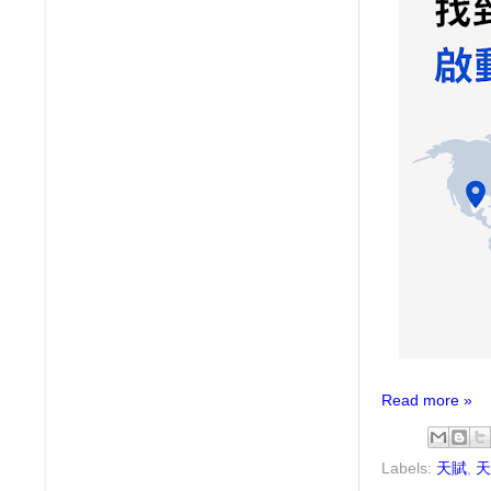
Read more »
Labels:
天賦
,
天