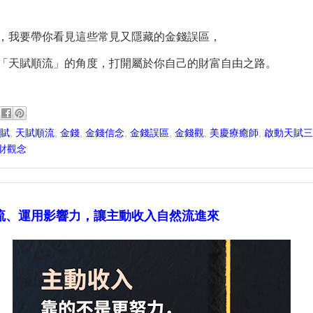
，我要帶你看見這些常見又隱藏的金錢誤區，
「天賦順流」的角度，打開屬於你自己的財富自由之路。
賦
,
天賦順流
,
金錢
,
金錢信念
,
金錢誤區
,
金錢觀
,
美慶療癒師
,
啟動天賦三
財觀念
流、運用影響力，讓主動收入自然流進來