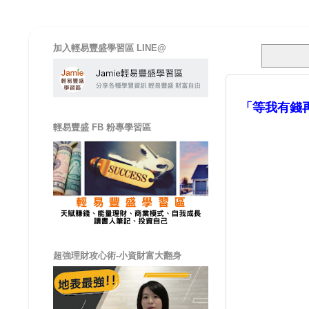
加入輕易豐盛學習區 LINE@
「等我有錢
輕易豐盛 FB 粉專學習區
超強理財攻心術-小資財富大翻身