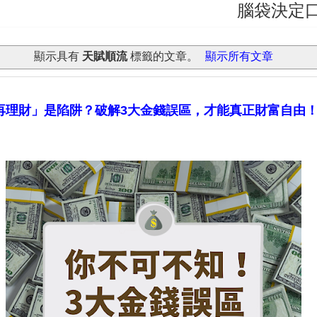
腦袋決定口袋！建構
顯示具有
天賦順流
標籤的文章。
顯示所有文章
再理財」是陷阱？破解3大金錢誤區，才能真正財富自由