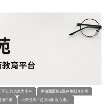
可不知的房產大小事
保險面面觀&退休規劃真簡單
場地租借
小資必看「超強理財攻心術」