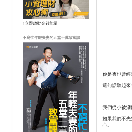
↑立即啟動金錢能量
不窮忙年輕夫妻的五堂千萬致富課
你是否也曾經
這句話聽起來
我們從小被灌
如果我們不先
心。