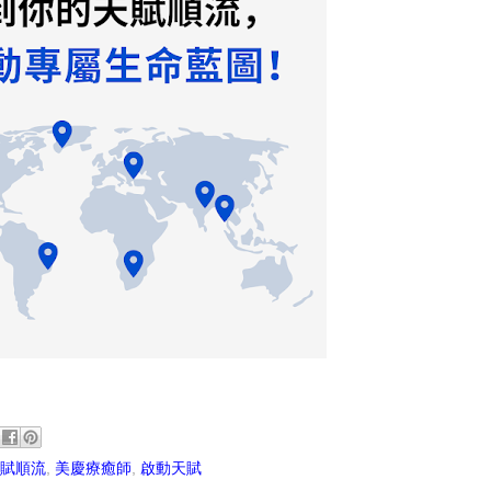
賦順流
,
美慶療癒師
,
啟動天賦