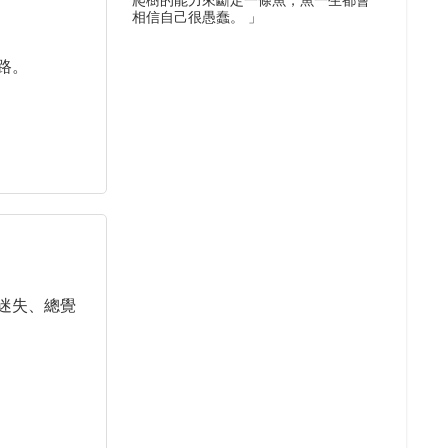
爬樹的能力來斷定一條魚，魚一生都會
相信自己很愚蠢。 」
路。
迷失、總覺