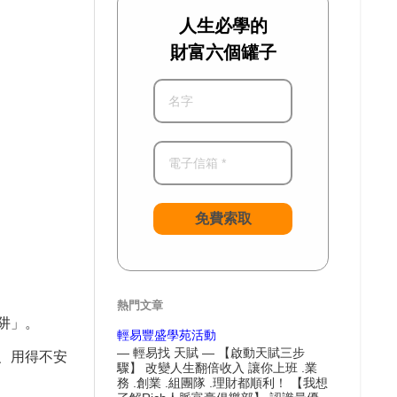
人生必學的
財富六個罐子
免費索取
熱門文章
阱」。
輕易豐盛學苑活動
— 輕易找 天賦 — 【啟動天賦三步
、用得不安
驟】 改變人生翻倍收入 讓你上班 .業
務 .創業 .組團隊 .理財都順利！ 【我想