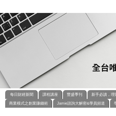
每日財經新聞
課程講座
豐盛季刊
新手必讀，理
商業模式之創業賺錢術
Jamie諮詢大解密&學員頻道