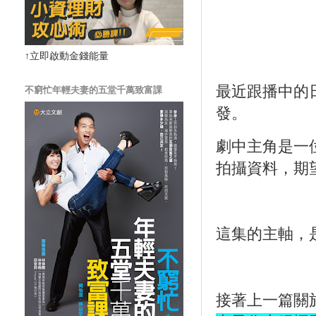
↑立即啟動金錢能量
最近跟播中的
不窮忙年輕夫妻的五堂千萬致富課
發。
劇中主角是一
拍攝資料，期
這集的主軸，
接著上一篇關