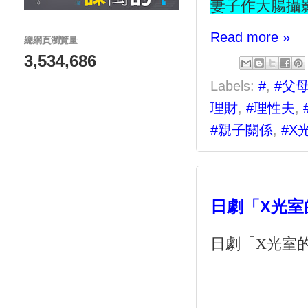
妻子作大腸攝
Read more »
總網頁瀏覽量
3,534,686
Labels:
#
,
#父
理財
,
#理性夫
,
#親子關係
,
#X
日劇「X光室
日劇「
X
光室的