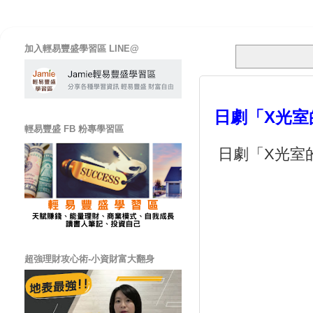
加入輕易豐盛學習區 LINE@
日劇「X光室
輕易豐盛 FB 粉專學習區
日劇「
X
光室
超強理財攻心術-小資財富大翻身