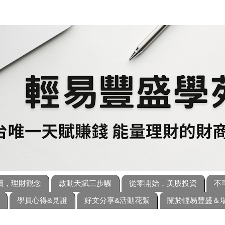
讀，理財觀念
啟動天賦三步驟
從零開始，美股投資
不
學員心得&見證
好文分享&活動花絮
關於輕易豐盛＆