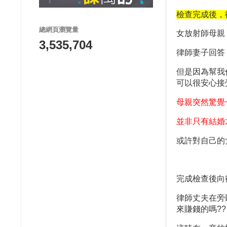
檢查完成後，
總網頁瀏覽量
女放射師母親
3,535,704
律師妻子回答
但是因為幫我
可以很安心接
母親突然驚覺
並非只有結婚
或許對自己的
完成檢查後向
律師丈夫在旁
來賺錢的嗎
??