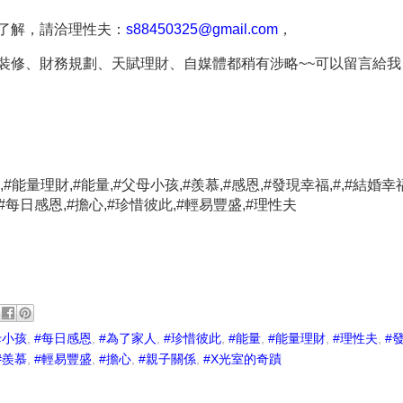
了解，請洽理性夫：
s88450325@gmail.com
，
裝修、財務規劃、天賦理財、自媒體都稍有涉略
~~
可以留言給我
,#
能量理財
,#
能量
,#
父母小孩
,#
羨慕
,#
感恩
,#
發現幸福
,#,#
結婚幸
#
每日感恩
,#
擔心
,#
珍惜彼此
,#
輕易豐盛
,#
理性夫
母小孩
,
#每日感恩
,
#為了家人
,
#珍惜彼此
,
#能量
,
#能量理財
,
#理性夫
,
#
#羨慕
,
#輕易豐盛
,
#擔心
,
#親子關係
,
#X光室的奇蹟