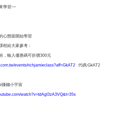
來學習
~~
的心態面開始學習
課程給大家參考：
術，輸入優惠碼可折價
300
元
ch.com.tw/events/richjamieclass?aff=GkAT2
代碼
:GkAT2
e
賺錢小宇宙
youtube.com/watch?v=tdAgI3zA3VQ&t=35s