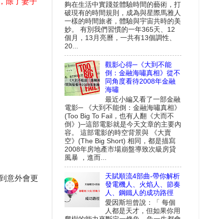
，除了妻子
夠在生活中實踐並體驗時間的藝術，打
破現有的時間規則，成為與星際馬雅人
一樣的時間旅者，體驗與宇宙共時的美
妙。 有別我們習慣的一年365天、12
個月，13月亮曆，一共有13個調性、
20...
觀影心得─《大到不能
倒：金融海嘯真相》從不
同角度看待2008年金融
海嘯
最近小編又看了一部金融
電影─ 《大到不能倒：金融海嘯真相》
(Too Big To Fail，也有人翻《大而不
倒》)─這部電影就是今天文章的主要內
容。 這部電影的時空背景與 《大賣
空》(The Big Short) 相同，都是描寫
2008年房地產市場崩盤導致次級房貸
風暴 ，進而...
天賦順流4部曲-帶你解析
到意外會更
發電機人、火焰人、節奏
人、鋼鐵人的成功路徑
愛因斯坦曾說：「 每個
人都是天才，但如果你用