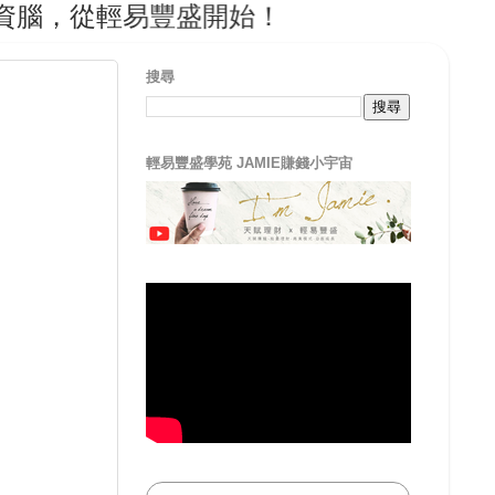
從輕易豐盛開始！
搜尋
輕易豐盛學苑 JAMIE賺錢小宇宙