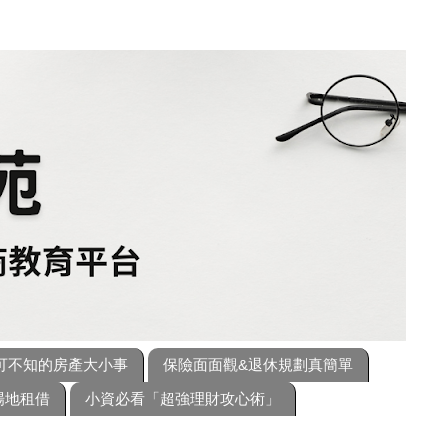
可不知的房產大小事
保險面面觀&退休規劃真簡單
場地租借
小資必看「超強理財攻心術」