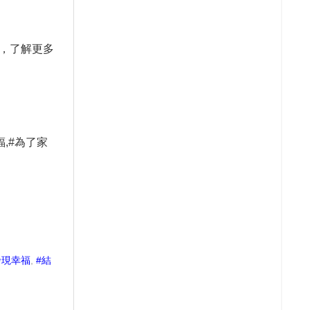
，了解更多
福
,#
為了家
發現幸福
,
#結