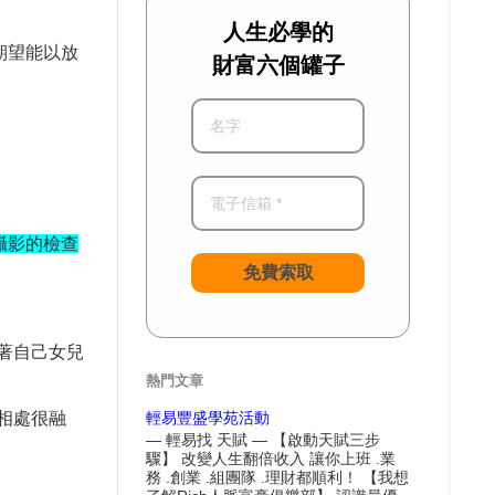
人生必學的
期望能以放
財富六個罐子
攝影的檢查
免費索取
著自己女兒
熱門文章
相處很融
輕易豐盛學苑活動
— 輕易找 天賦 — 【啟動天賦三步
驟】 改變人生翻倍收入 讓你上班 .業
務 .創業 .組團隊 .理財都順利！ 【我想