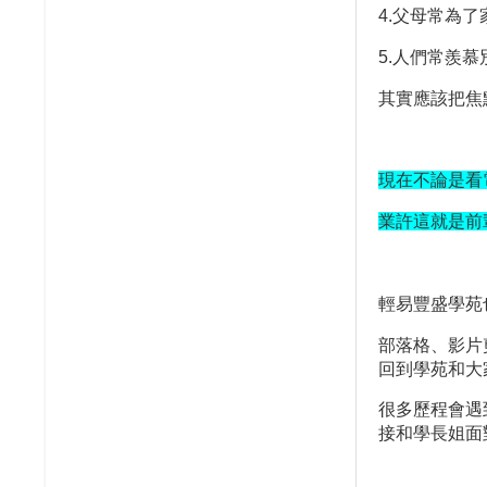
4.
父母常為了
5.
人們常羨慕
其實應該把焦
現在不論是看
業許這就是前
輕易豐盛學苑
部落格、影片
回到學苑和大
很多歷程會遇
接和學長姐面