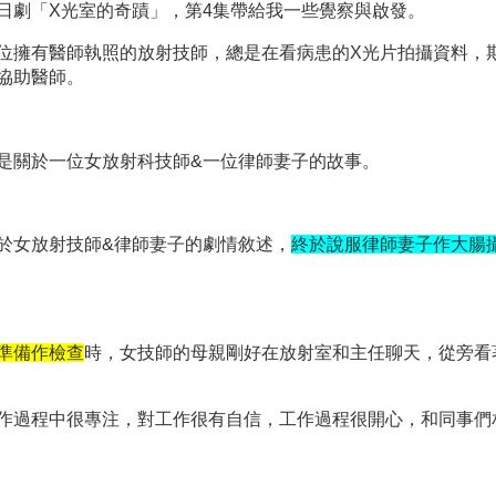
日劇「
X
光室的奇蹟」，第
4
集帶給我一些覺察與啟發。
位擁有醫師執照的放射技師，總是在看病患的
X
光片拍攝資料，
協助醫師。
是關於一位女放射科技師
&
一位律師妻子的故事。
於女放射技師
&
律師妻子的劇情敘述，
終於說服律師妻子作大腸
準備作檢查
時，女技師的母親剛好在放射室和主任聊天，從旁看
作過程中很專注，對工作很有自信，工作過程很開心，和同事們