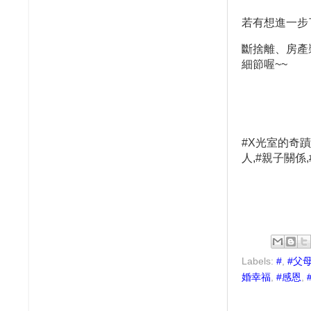
若有想進一步
斷捨離、房產
細節喔
~~
#X
光室的奇蹟
人
,#
親子關係
,
Labels:
#
,
#父
婚幸福
,
#感恩
,