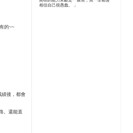
爬樹的能力來斷定一條魚，魚一生都會
相信自己很愚蠢。 」
有的
~~
成績後，都會
路。還能直