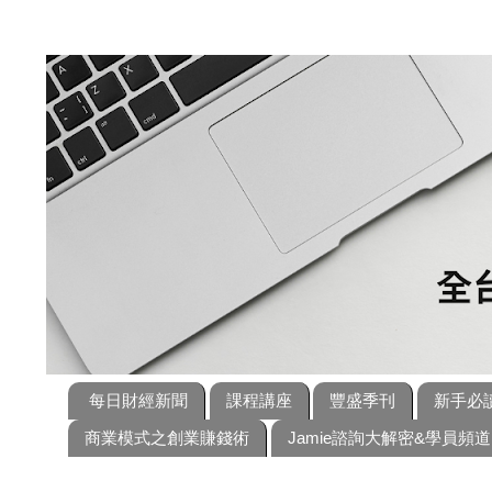
每日財經新聞
課程講座
豐盛季刊
新手必
商業模式之創業賺錢術
Jamie諮詢大解密&學員頻道