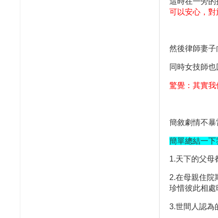
這時在一旁的
可以安心，對
然後律師妻子
同時女技師也
驚覺：其實我
簡敘劇情不暴
簡單總結一下
1.
天下的父母
2.
在母親住院
珍惜彼此相處
3.
世間人認為