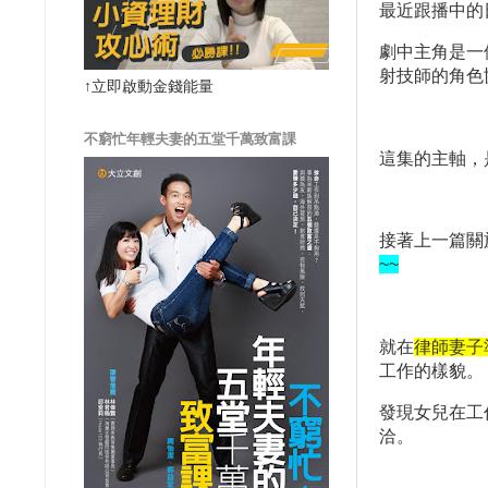
最近跟播中的
劇中主角是一
射技師的角色
↑立即啟動金錢能量
不窮忙年輕夫妻的五堂千萬致富課
這集的主軸，
接著上一篇關
~~
就在
律師妻子
工作的樣貌。
發現女兒在工
洽。