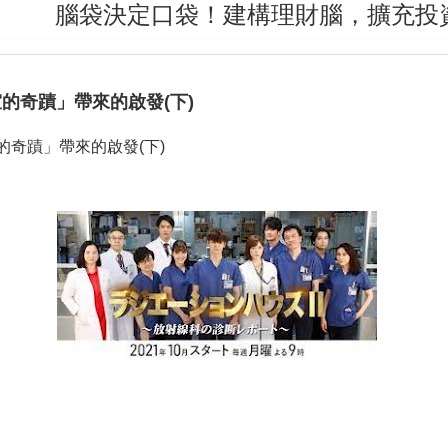
腦袋決定口袋！建構理財腦，擴充投資腦，
的奇蹟」帶來的啟發(下)
的奇蹟」帶來的啟發
(
下
)