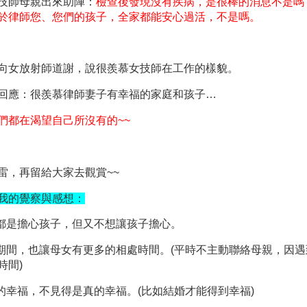
技師母親出來助陣：
檢查後發現沒有疾病，是很棒的消息不是嗎
於律師您、您們的孩子，全家都能安心過活，不是嗎。
向女放射師道謝，說很羨慕女技師在工作的樣貌。
回應：很羨慕律師妻子有幸福的家庭和孩子
…
們都在渴望自己所沒有的
~~
雷，再留給大家去觀賞
~~
我的覺察與感想：
都是擔心孩子，但又不想讓孩子擔心。
期間，也讓母女有更多的相處時間。
(
平時不主動聯絡母親，因遇
時間
)
的幸福，不見得是真的幸福。
(
比如結婚才能得到幸福
)