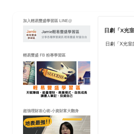
加入輕易豐盛學習區 LINE@
日劇「X光室
日劇「
X
光室
輕易豐盛 FB 粉專學習區
超強理財攻心術-小資財富大翻身