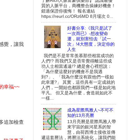
了解Rich人脈富豪俱樂部】 認識最優
質的人脈平台，商機整合操練好機會！
錯過保證你後悔！ 報名連結
https://reurl.cc/ORz6MD 8月場次 0...
好書分享:《我只是試了
一次而已》-想改變命
運，就別害怕去「試一
感覺，讓我
次」!4大態度，決定你的
人生
我們是不是常常羨慕那些相當成功的
人們!? 而我們又是否常覺得離這些成
功人士相當遙遠!? 總是會心裡想說：
「為什麼這麼好的機會不是我遇
到?」、「我為什麼沒有跟他們一樣如
此幸運?」 其實，這些具有一定成就的
的幸福
~~
人們，一開始也都跟我們一樣是如此地
平凡。 但又是為什麼，會造就如此不
一樣...
成為星際馬雅人~不可不
知的13月亮曆
13月亮曆是星際馬雅人帶
多追加檢查
來宇宙的銀河星系的智
慧，由荷西博士接收並傳
遞這套曆法，將曆法系統化，讓我們能