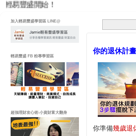
輕易豐盛開始！
加入輕易豐盛學習區 LINE@
你的退休計畫
輕易豐盛 FB 粉專學習區
超強理財攻心術-小資財富大翻身
你準備
幾歲退