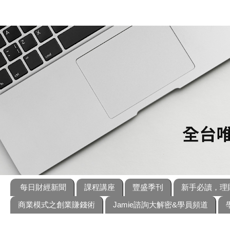
每日財經新聞
課程講座
豐盛季刊
新手必讀，理
商業模式之創業賺錢術
Jamie諮詢大解密&學員頻道