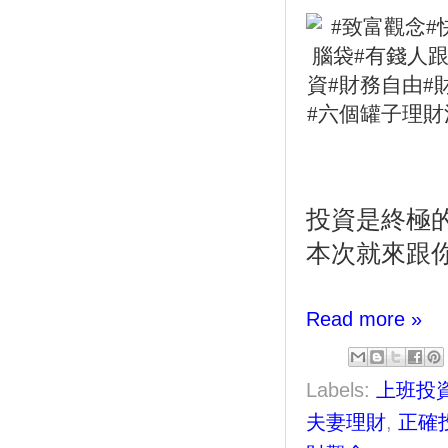
投資是終極
本次就來跟
Read more »
Labels:
上班投
夫妻理財
,
正確