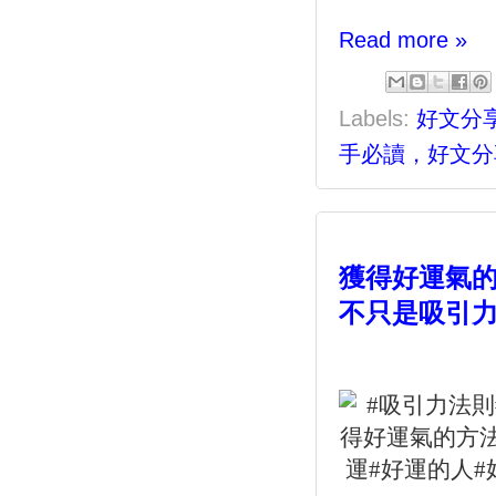
Read more »
Labels:
好文分
手必讀，好文分
獲得好運氣
不只是吸引