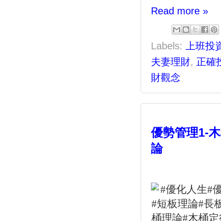
Read more »
Labels:
上班投
夫妻理財
,
正確
財觀念
優勢管理1-
論