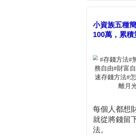
小資族五種
100萬，累
每個人都想
就從將錢留
法。