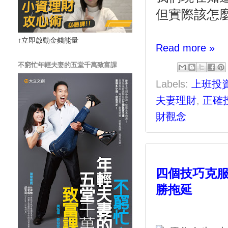
但實際該怎
↑立即啟動金錢能量
Read more »
不窮忙年輕夫妻的五堂千萬致富課
Labels:
上班投
夫妻理財
,
正確
財觀念
四個技巧克
勝拖延