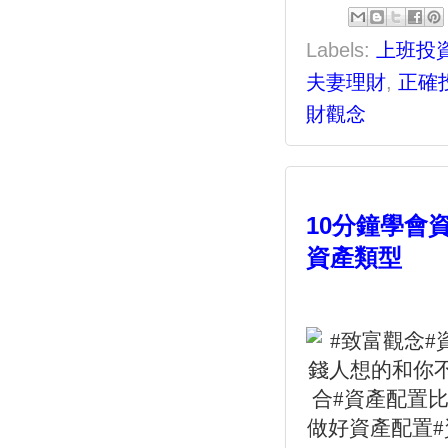
Labels:
上班投
夫妻理財
,
正確
財觀念
10分鐘學會
資產類型