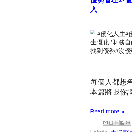
優勢管理2-
入
每個人都想
本篇將跟你
Read more »