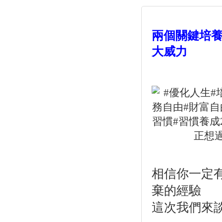
兩個關鍵培
大威力
相信你一定
棄的經驗
這次我們來