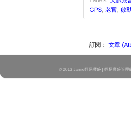
Labels:
天賦致
GPS
,
老官
,
啟
訂閱：
文章 (At
© 2013 Jamie輕易豐盛 | 輕易豐盛管理