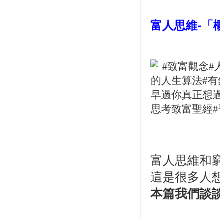
富人思維-「
富人思維和
這是很多人
本篇我們談