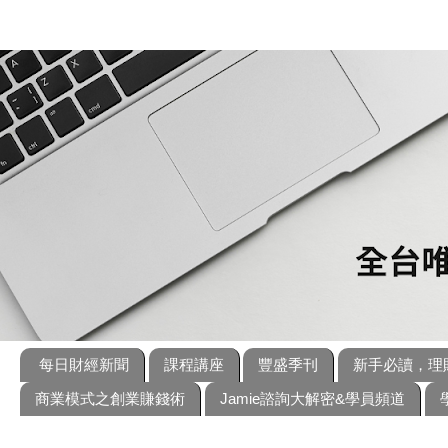
每日財經新聞
課程講座
豐盛季刊
新手必讀，理
商業模式之創業賺錢術
Jamie諮詢大解密&學員頻道