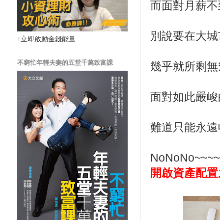
而面對月薪不
別說要在大城
↑立即啟動金錢能量
不窮忙年輕夫妻的五堂千萬致富課
幾乎就所剩無幾了.
面對如此嚴峻
難道只能永遠
NoNoNo~
開啟資產配置