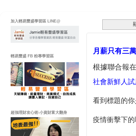
加入輕易豐盛學習區 LINE@
月薪只有三萬
輕易豐盛 FB 粉專學習區
根據聯合報在
社會新鮮人試
看到標題的你
超強理財攻心術-小資財富大翻身
疫情衝擊下的