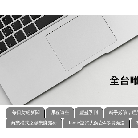
每日財經新聞
課程講座
豐盛季刊
新手必讀，理
商業模式之創業賺錢術
Jamie諮詢大解密&學員頻道