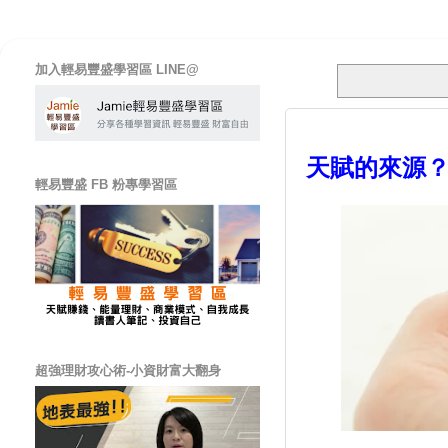
加入輕易豐盛學習區 LINE@
天賦的來源
輕易豐盛 FB 粉專學習區
超強理財攻心術-小資財富大翻身