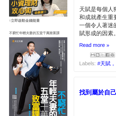
天賦是每個人
和成就產生重
↑立即啟動金錢能量
一個令人著迷
賦形成的因素
不窮忙年輕夫妻的五堂千萬致富課
Read more »
Labels:
#天賦
找到屬於自己