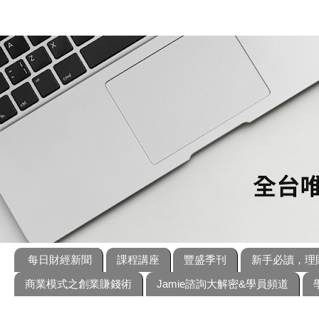
每日財經新聞
課程講座
豐盛季刊
新手必讀，理
商業模式之創業賺錢術
Jamie諮詢大解密&學員頻道