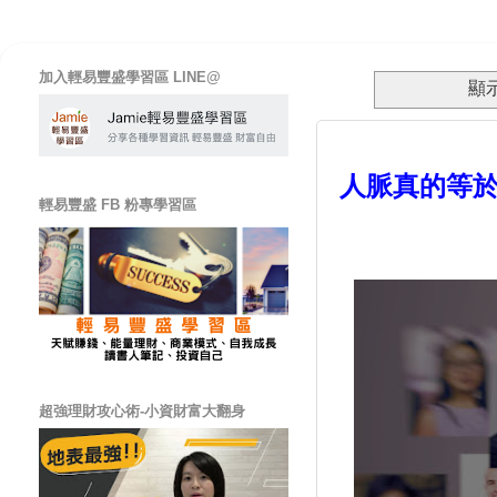
加入輕易豐盛學習區 LINE@
顯
人脈真的等於
輕易豐盛 FB 粉專學習區
超強理財攻心術-小資財富大翻身