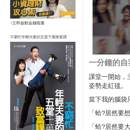
↑立即啟動金錢能量
不窮忙年輕夫妻的五堂千萬致富課
一分鐘的自
課堂一開始，
姿勢走紅毯。
當下我的腦袋
「蛤?居然要
「蛤?居然要