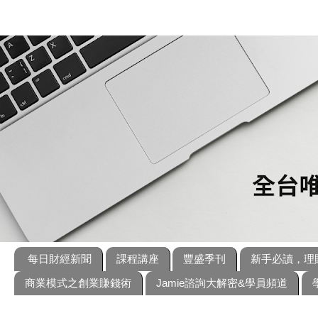
每日財經新聞
課程講座
豐盛季刊
新手必讀，理
商業模式之創業賺錢術
Jamie諮詢大解密&學員頻道