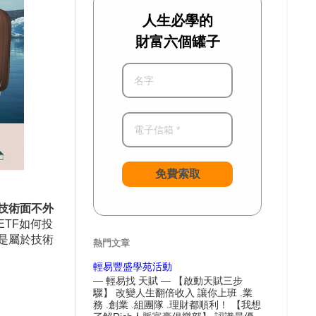
人生必學的
財富六個罐子
免費索取
技術面不外
ETF
如何投
是屬於技術
熱門文章
輕易豐盛學苑活動
— 輕易找 天賦 — 【啟動天賦三步
驟】 改變人生翻倍收入 讓你上班 .業
務 .創業 .組團隊 .理財都順利！ 【我想