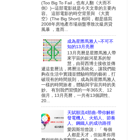
(Too Big To Fail，也有人翻《大而不
倒》)─這部電影就是今天文章的主要內
容。 這部電影的時空背景與 《大賣
空》(The Big Short) 相同，都是描寫
2008年房地產市場崩盤導致次級房貸
風暴 ，進而...
成為星際馬雅人~不可不
知的13月亮曆
13月亮曆是星際馬雅人帶
來宇宙的銀河星系的智
慧，由荷西博士接收並傳
遞這套曆法，將曆法系統化，讓我們能
夠在生活中實踐並體驗時間的藝術，打
破現有的時間規則，成為與星際馬雅人
一樣的時間旅者，體驗與宇宙共時的美
妙。 有別我們習慣的一年365天、12
個月，13月亮曆，一共有13個調性、
20...
天賦順流4部曲-帶你解析
發電機人、火焰人、節奏
人、鋼鐵人的成功路徑
愛因斯坦曾說：「 每個
人都是天才，但如果你用