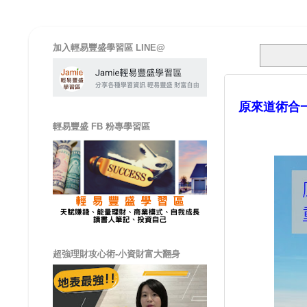
加入輕易豐盛學習區 LINE@
原來道術合
輕易豐盛 FB 粉專學習區
超強理財攻心術-小資財富大翻身