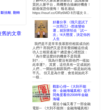
了解Rich人脈富豪俱樂部】 認識最優
質的人脈平台，商機整合操練好機會！
錯過保證你後悔！ 報名連結
,
斷捨離
,
翻轉
https://reurl.cc/ORz6MD 8月場次 0...
好書分享:《我只是試了
一次而已》-想改變命
運，就別害怕去「試一
較舊的文章
次」!4大態度，決定你的
人生
我們是不是常常羨慕那些相當成功的
人們!? 而我們又是否常覺得離這些成
功人士相當遙遠!? 總是會心裡想說：
「為什麼這麼好的機會不是我遇
到?」、「我為什麼沒有跟他們一樣如
此幸運?」 其實，這些具有一定成就的
人們，一開始也都跟我們一樣是如此地
平凡。 但又是為什麼，會造就如此不
一樣...
觀影心得─《大到不能
倒：金融海嘯真相》從不
同角度看待2008年金融
海嘯
最近小編又看了一部金融
電影─ 《大到不能倒：金融海嘯真相》