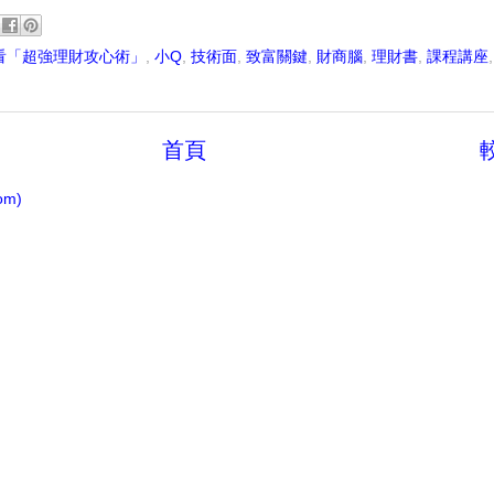
看「超強理財攻心術」
,
小Q
,
技術面
,
致富關鍵
,
財商腦
,
理財書
,
課程講座
首頁
om)