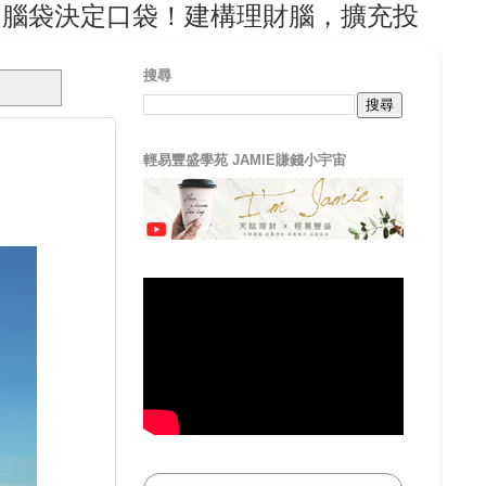
決定口袋！建構理財腦，擴充投資腦，從
搜尋
輕易豐盛學苑 JAMIE賺錢小宇宙