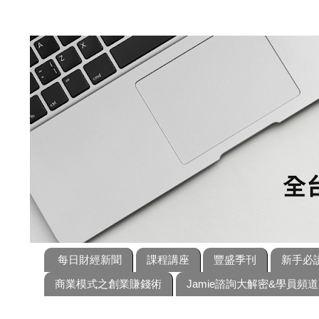
每日財經新聞
課程講座
豐盛季刊
新手必
商業模式之創業賺錢術
Jamie諮詢大解密&學員頻道