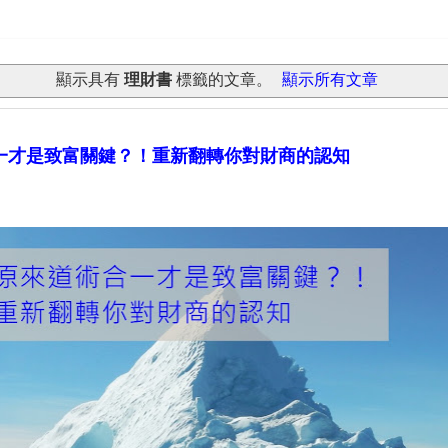
腦袋
顯示具有
理財書
標籤的文章。
顯示所有文章
一才是致富關鍵？！重新翻轉你對財商的認知