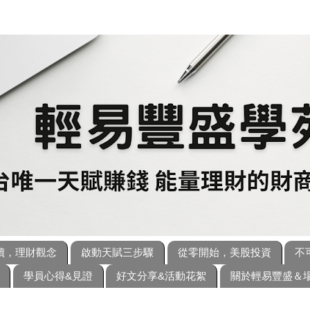
讀，理財觀念
啟動天賦三步驟
從零開始，美股投資
不
學員心得&見證
好文分享&活動花絮
關於輕易豐盛＆