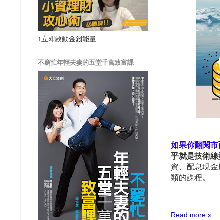
↑立即啟動金錢能量
不窮忙年輕夫妻的五堂千萬致富課
如果你翻閱市
乎就是技術線
資、配息現金
類的課程。
Read more »