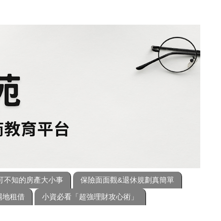
可不知的房產大小事
保險面面觀&退休規劃真簡單
場地租借
小資必看「超強理財攻心術」