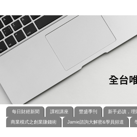
每日財經新聞
課程講座
豐盛季刊
新手必讀，理
商業模式之創業賺錢術
Jamie諮詢大解密&學員頻道