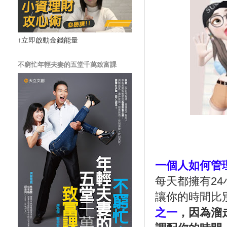
↑立即啟動金錢能量
不窮忙年輕夫妻的五堂千萬致富課
一個人如何管
每天都擁有
24
讓你的時間比
之一
，因為溜