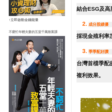
結合ESG及
↑立即啟動金錢能量
成分股績優
不窮忙年輕夫妻的五堂千萬致富課
採現金殖利率
季季配好讚
台灣首檔季配
複利效果。