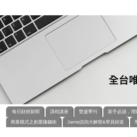
每日財經新聞
課程講座
豐盛季刊
新手必讀，理
商業模式之創業賺錢術
Jamie諮詢大解密&學員頻道