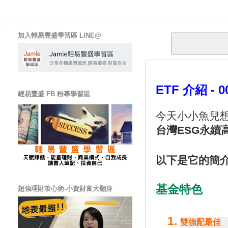
加入輕易豐盛學習區 LINE@
ETF 介紹 -
輕易豐盛 FB 粉專學習區
今天小小魚兒想
台灣ESG永續
以下是它的簡介
基金特色
超強理財攻心術-小資財富大翻身
雙強配最佳