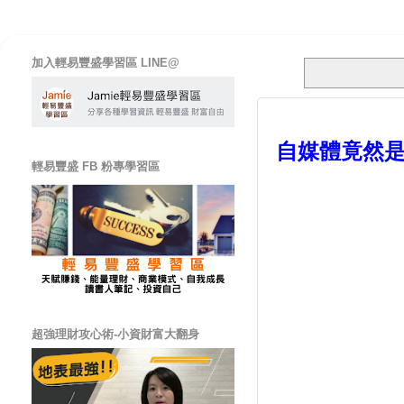
加入輕易豐盛學習區 LINE@
自媒體竟然是
輕易豐盛 FB 粉專學習區
超強理財攻心術-小資財富大翻身