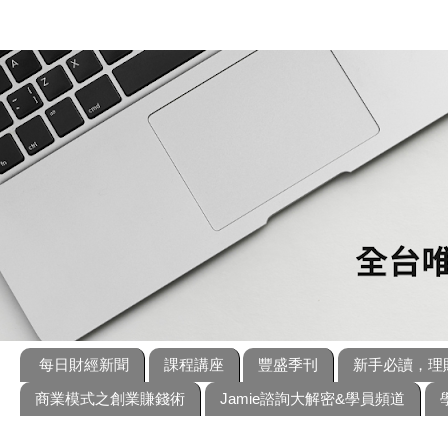
每日財經新聞
課程講座
豐盛季刊
新手必讀，理
商業模式之創業賺錢術
Jamie諮詢大解密&學員頻道