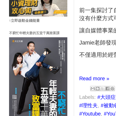
前一集探討了
沒有什麼方式
↑立即啟動金錢能量
讓自媒體事業
不窮忙年輕夫妻的五堂千萬致富課
Jamie
老師發
不僅適用於經
Read more »
Labels:
#大頭症
#理性夫
,
#被動
#Youtube
,
#You