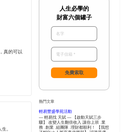
人生必學的
財富六個罐子
，真的可以
免費索取
熱門文章
輕易豐盛學苑活動
— 輕易找 天賦 — 【啟動天賦三步
驟】 改變人生翻倍收入 讓你上班 .業
務 .創業 .組團隊 .理財都順利！ 【我想
人生。