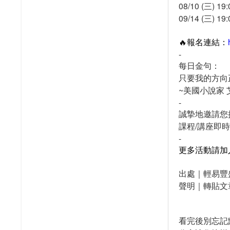
08/10 (三) 1
09/14 (三) 1
🔥報名連結：
-
每日金句：
只要我的方向
~美國小說家
-
誠摯地邀請您
課程/講座即
-
更多活動請加
出處｜輕易豐
聲明｜轉貼文
看完後別忘記