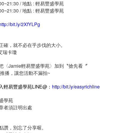
9:00~21:30 / 地點 : 輕易豐盛學苑
9:00~21:30 / 地點 : 輕易豐盛學苑
http://bit.ly/2XfYLPg
正確，就不必在乎步伐的大小。
 艾瑞卡瓊
把〈Jamie輕易豐盛學苑〉加到〝搶先看〞
時推播，讓您活動不漏拍~
入輕易豐盛學苑LINE@：
http://bit.ly/easyrichline
盛學苑
章者須註明出處
點讚，別忘了分享喔。