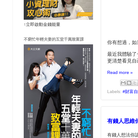
↑立即啟動金錢能量
不窮忙年輕夫妻的五堂千萬致富課
你有想過，如
最近我體驗了
更清楚看見自
Read more »
Labels:
#財富
有錢人思維
有錢人想法你