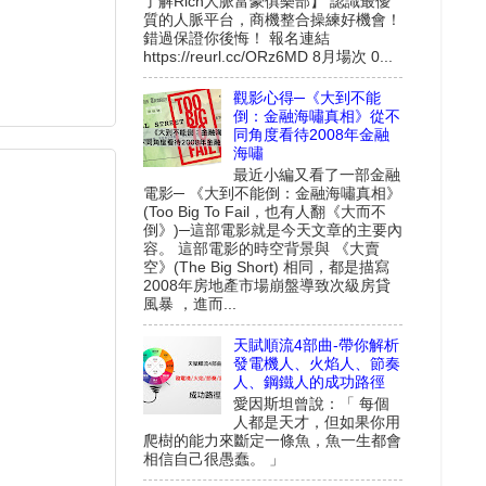
了解Rich人脈富豪俱樂部】 認識最優
質的人脈平台，商機整合操練好機會！
錯過保證你後悔！ 報名連結
https://reurl.cc/ORz6MD 8月場次 0...
觀影心得─《大到不能
倒：金融海嘯真相》從不
同角度看待2008年金融
海嘯
最近小編又看了一部金融
電影─ 《大到不能倒：金融海嘯真相》
(Too Big To Fail，也有人翻《大而不
倒》)─這部電影就是今天文章的主要內
容。 這部電影的時空背景與 《大賣
空》(The Big Short) 相同，都是描寫
2008年房地產市場崩盤導致次級房貸
風暴 ，進而...
天賦順流4部曲-帶你解析
發電機人、火焰人、節奏
人、鋼鐵人的成功路徑
愛因斯坦曾說：「 每個
人都是天才，但如果你用
爬樹的能力來斷定一條魚，魚一生都會
相信自己很愚蠢。 」