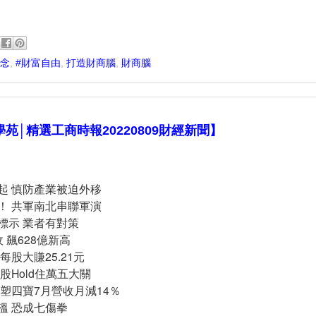
觀念
,
#財富自由
,
打造財商腦
,
財商腦
苑│精選工商時報20220809財經新聞】
再起 慎防產業被迫外移
波！ 共軍南北串聯軍演
標示 業者有對策
 飆628億新高
每股大賺25.21元
台股Hold住萬五大關
台塑四寶7月營收月減14％
溫 恐成七傷拳