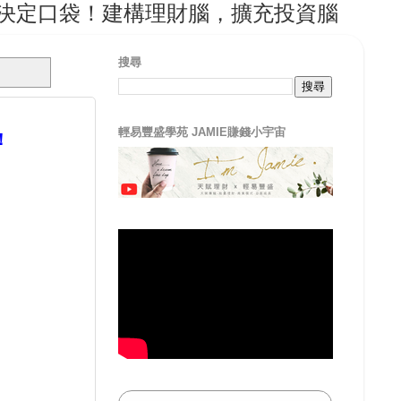
袋！建構理財腦，擴充投資腦，從輕易豐盛
搜尋
輕易豐盛學苑 JAMIE賺錢小宇宙
！