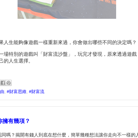
果人生能夠像遊戲一樣重新來過，你會做出哪些不同的決定嗎？
一場特別的遊戲叫「財富流沙盤」，玩完才發現，原來透過遊戲
己的人生選擇。
自由
,
#財富思維
,
#財富流
你擁有幾項？
認同嗎？揭開有錢人到底在想什麼，簡單幾種想法讓你走向不一樣的