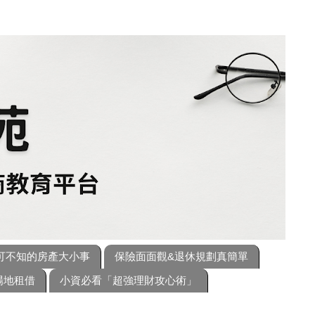
可不知的房產大小事
保險面面觀&退休規劃真簡單
場地租借
小資必看「超強理財攻心術」