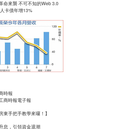
革命來襲 不可不知的Web 3.0
國人卡債年增13%
商時報
工商時報電子報
房東手把手教學來囉！】
升息，引領資金退潮