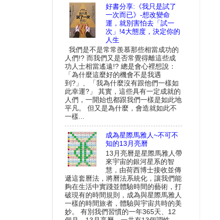
好書分享:《我只是試了
一次而已》-想改變命
運，就別害怕去「試一
次」!4大態度，決定你的
人生
我們是不是常常羨慕那些相當成功的
人們!? 而我們又是否常覺得離這些成
功人士相當遙遠!? 總是會心裡想說：
「為什麼這麼好的機會不是我遇
到?」、「我為什麼沒有跟他們一樣如
此幸運?」 其實，這些具有一定成就的
人們，一開始也都跟我們一樣是如此地
平凡。 但又是為什麼，會造就如此不
一樣...
成為星際馬雅人~不可不
知的13月亮曆
13月亮曆是星際馬雅人帶
來宇宙的銀河星系的智
慧，由荷西博士接收並傳
遞這套曆法，將曆法系統化，讓我們能
夠在生活中實踐並體驗時間的藝術，打
破現有的時間規則，成為與星際馬雅人
一樣的時間旅者，體驗與宇宙共時的美
妙。 有別我們習慣的一年365天、12