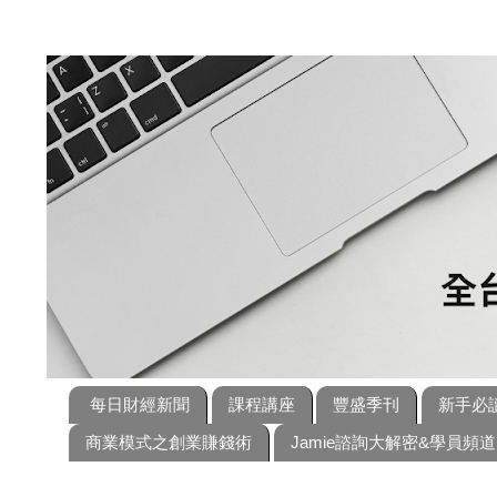
每日財經新聞
課程講座
豐盛季刊
新手必
商業模式之創業賺錢術
Jamie諮詢大解密&學員頻道