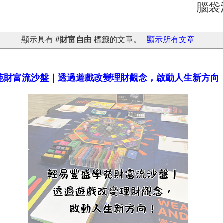
腦袋決定口
顯示具有
#財富自由
標籤的文章。
顯示所有文章
苑財富流沙盤｜透過遊戲改變理財觀念，啟動人生新方向