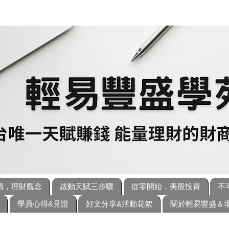
讀，理財觀念
啟動天賦三步驟
從零開始，美股投資
不
學員心得&見證
好文分享&活動花絮
關於輕易豐盛＆