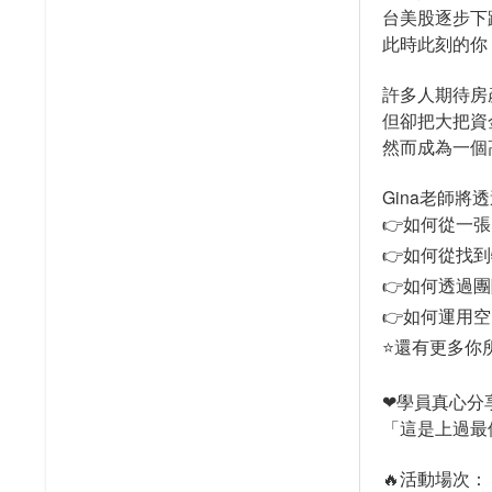
台美股逐步下
此時此刻的你
許多人期待房
但卻把大把資
然而成為一個
Gina老師
👉如何從一
👉如何從找
👉如何透過
👉如何運用
⭐️還有更多
學員真心分
❤
「這是上過最
🔥活動場次：