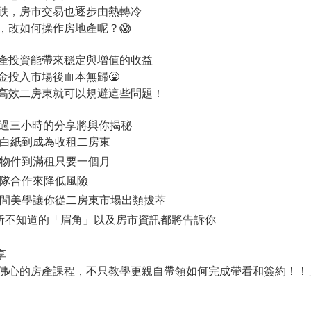
跌，房市交易也逐步由熱轉冷
，改如何操作房地產呢？😱
產投資能帶來穩定與增值的收益
金投入市場後血本無歸🤮
高效二房東就可以規避這些問題！
將透過三小時的分享將與你揭秘
張白紙到成為收租二房東
到物件到滿租只要一個月
團隊合作來降低風險
空間美學讓你從二房東市場出類拔萃
你所不知道的「眉角」以及房市資訊都將告訴你
享
佛心的房產課程，不只教學更親自帶領如何完成帶看和簽約！！