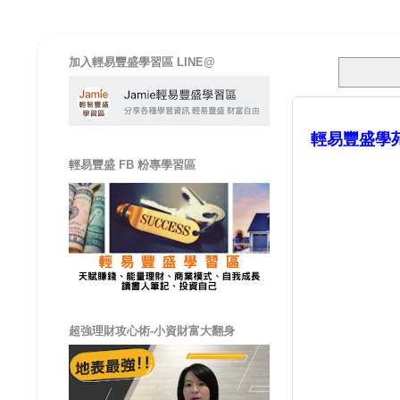
加入輕易豐盛學習區 LINE@
輕易豐盛學
輕易豐盛 FB 粉專學習區
超強理財攻心術-小資財富大翻身