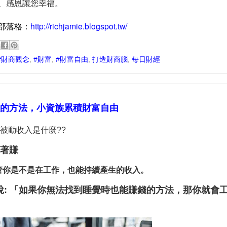
、感恩讓您幸福。
http://richjamie.blogspot.tw/
部落格：
#財商觀念
,
#財富
,
#財富自由
,
打造財商腦
,
每日財經
入的方法，小資族累積財富自由
被動收入是什麼??
躺著賺
不管你是不是在工作，也能持續產生的收入。
說: 「如果你無法找到睡覺時也能賺錢的方法，那你就會