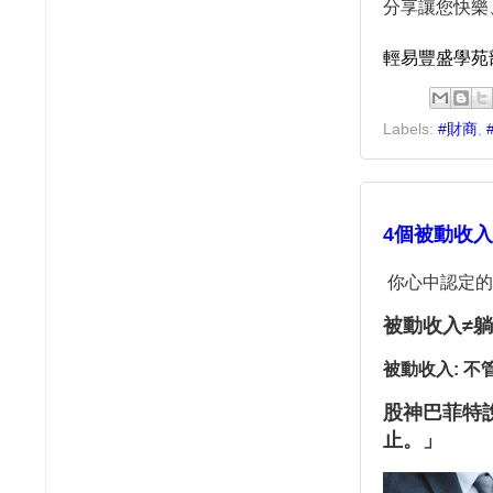
分享讓您快樂
輕易豐盛學苑
Labels:
#財商
,
4個被動收
你心中認定的
被動收入≠
被動收入: 
股神巴菲特
止。」