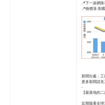
📍下一波網路
📍物價漲 美
新聞出處：工
更多新聞請見
-
【最落地的二
近期隨著全球