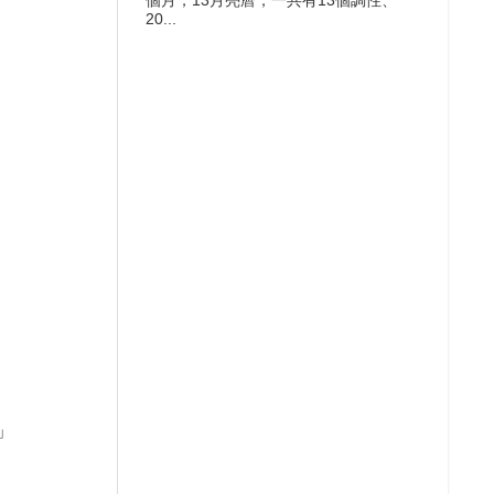
個月，13月亮曆，一共有13個調性、
20...
」