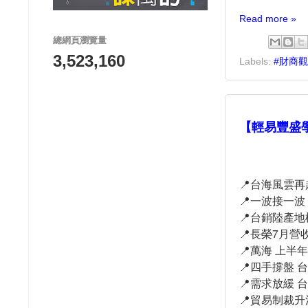
Read more »
總網頁瀏覽量
3,523,160
Labels:
#財商
【輕易豐盛學
📍台海風雲
📍一波接一
📍台銷陸產地
📍長榮7月營收
📍萬海 上半年
📍四手撐盤 
📍需求放緩 
📍貿易制裁升