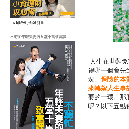
↑立即啟動金錢能量
不窮忙年輕夫妻的五堂千萬致富課
人生在世難免
得哪一個會先
況。
保險的本
來轉嫁人生事
要的一環。那
呢？以下五點