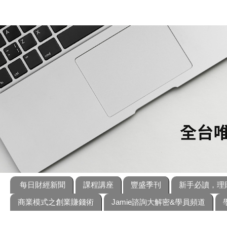
每日財經新聞
課程講座
豐盛季刊
新手必讀，理
商業模式之創業賺錢術
Jamie諮詢大解密&學員頻道