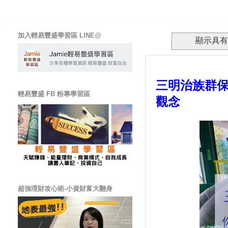
加入輕易豐盛學習區 LINE@
顯示具
三明治族群
輕易豐盛 FB 粉專學習區
觀念
超強理財攻心術-小資財富大翻身