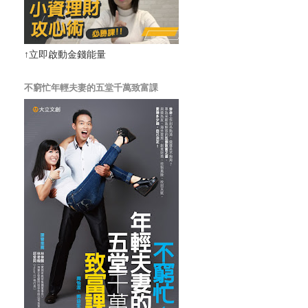
↑立即啟動金錢能量
不窮忙年輕夫妻的五堂千萬致富課