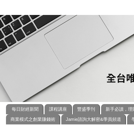
每日財經新聞
課程講座
豐盛季刊
新手必讀，理
商業模式之創業賺錢術
Jamie諮詢大解密&學員頻道