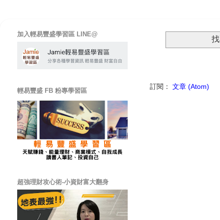
加入輕易豐盛學習區 LINE@
找
訂閱：
文章 (Atom)
輕易豐盛 FB 粉專學習區
超強理財攻心術-小資財富大翻身