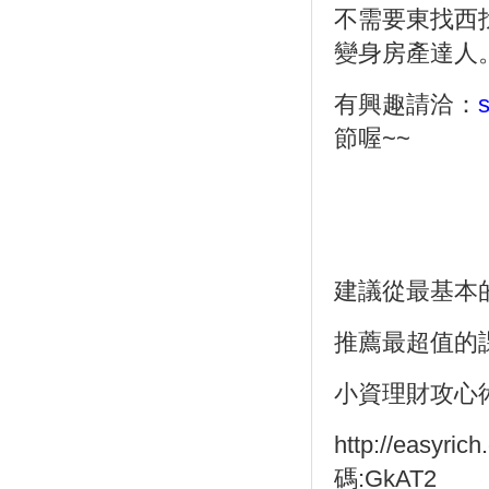
不需要東找西
變身房產達人
有興趣請洽：
節喔
~~
建議從最基本
推薦最超值的
小資理財攻心
http://easyric
碼
:GkAT2