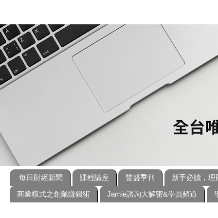
每日財經新聞
課程講座
豐盛季刊
新手必讀，理
商業模式之創業賺錢術
Jamie諮詢大解密&學員頻道