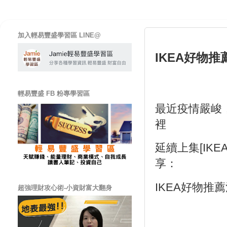
加入輕易豐盛學習區 LINE@
IKEA好物推
輕易豐盛 FB 粉專學習區
最近疫情嚴峻
裡
延續上集
[IKE
享：
IKEA
好物推薦
超強理財攻心術-小資財富大翻身