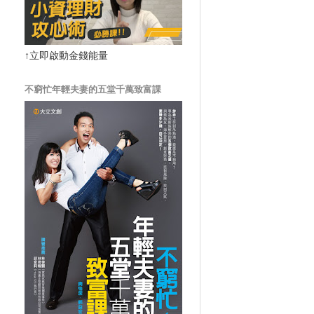
↑立即啟動金錢能量
不窮忙年輕夫妻的五堂千萬致富課