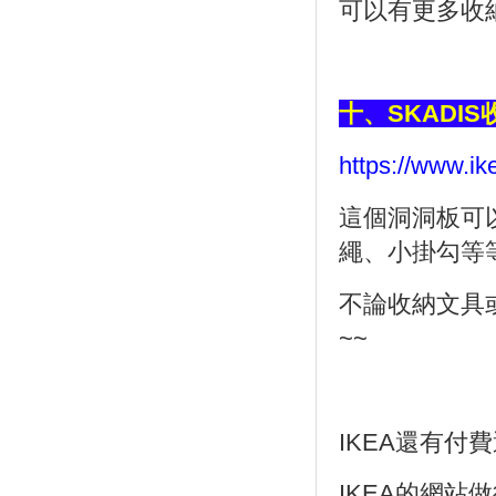
可以有更多收
十、
SKADIS
https://www.i
這個洞洞板可
繩、小掛勾等
不論收納文具
~~
IKEA
還有付費
IKEA
的網站做