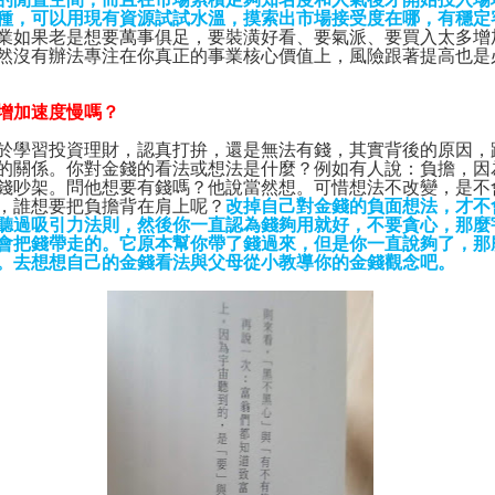
種，可以用現有資源試試水溫，摸索出市場接受度在哪，有穩定
業如果老是想要萬事俱足，要裝潢好看、要氣派、要買入太多增
然沒有辦法專注在你真正的事業核心價值上，風險跟著提高也是
增加速度慢嗎？
於學習投資理財，認真打拚，還是無法有錢，其實背後的原因，
的關係。你對金錢的看法或想法是什麼？例如有人說：負擔，因
錢吵架。問他想要有錢嗎？他說當然想。可惜想法不改變，是不
，誰想要把負擔背在肩上呢？
改掉自己對金錢的負面想法，才不
聽過吸引力法則，然後你一直認為錢夠用就好，不要貪心，那麼
會把錢帶走的。它原本幫你帶了錢過來，但是你一直說夠了，那
。去想想自己的金錢看法與父母從小教導你的金錢觀念吧。