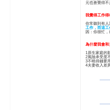
元也會覺得不
我覺得工作得
你常聽到有人
工作，而這工
因：你很忙，
為什麼我會和
1
原生家庭的
2
風險承受度
3
不曉得錢要
4
夫妻收入差