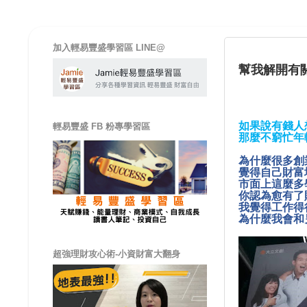
加入輕易豐盛學習區 LINE@
幫我解開有
如果說有錢人
輕易豐盛 FB 粉專學習區
那麼不窮忙年
為什麼很多創
覺得自己財富
市面上這麼多
你認為愈有了
我覺得工作得
為什麼我會和
超強理財攻心術-小資財富大翻身