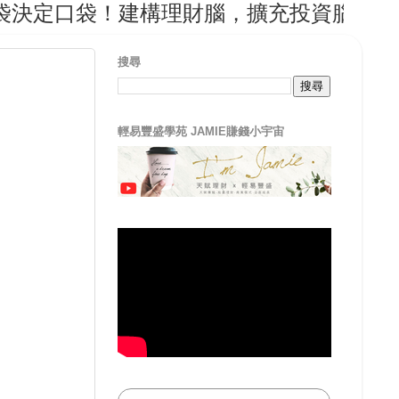
袋！建構理財腦，擴充投資腦，從輕易豐
搜尋
輕易豐盛學苑 JAMIE賺錢小宇宙