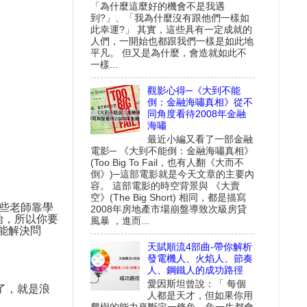
「為什麼這麼好的機會不是我遇
到?」、「我為什麼沒有跟他們一樣如
此幸運?」 其實，這些具有一定成就的
人們，一開始也都跟我們一樣是如此地
平凡。 但又是為什麼，會造就如此不
一樣...
觀影心得─《大到不能
倒：金融海嘯真相》從不
同角度看待2008年金融
海嘯
最近小編又看了一部金融
電影─ 《大到不能倒：金融海嘯真相》
(Too Big To Fail，也有人翻《大而不
倒》)─這部電影就是今天文章的主要內
容。 這部電影的時空背景與 《大賣
空》(The Big Short) 相同，都是描寫
些老師靠學
2008年房地產市場崩盤導致次級房貸
始，所以你要
風暴 ，進而...
能解決問
天賦順流4部曲-帶你解析
發電機人、火焰人、節奏
。
人、鋼鐵人的成功路徑
愛因斯坦曾說：「 每個
了，就是浪
人都是天才，但如果你用