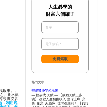
人生必學的
財富六個罐子
免費索取
熱門文章
輕易豐盛學苑活動
找股東。。
之。要不就
— 輕易找 天賦 — 【啟動天賦三步
導致撐沒多
驟】 改變人生翻倍收入 讓你上班 .業
地，利用晚
務 .創業 .組團隊 .理財都順利！ 【我想
地成本。創