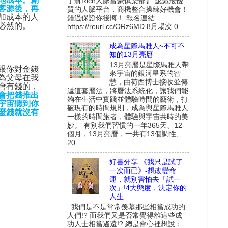
了解Rich人脈富豪俱樂部】 認識最優
客源後，再
質的人脈平台，商機整合操練好機會！
加成本的人
錯過保證你後悔！ 報名連結
必然的。
https://reurl.cc/ORz6MD 8月場次 0...
成為星際馬雅人~不可不
知的13月亮曆
13月亮曆是星際馬雅人帶
跟你對金錢
來宇宙的銀河星系的智
為父母在我
慧，由荷西博士接收並傳
會有錢的，
遞這套曆法，將曆法系統化，讓我們能
會把錢推出
夠在生活中實踐並體驗時間的藝術，打
宇宙聽到你
破現有的時間規則，成為與星際馬雅人
麼錢就沒有
一樣的時間旅者，體驗與宇宙共時的美
妙。 有別我們習慣的一年365天、12
個月，13月亮曆，一共有13個調性、
20...
好書分享:《我只是試了
一次而已》-想改變命
運，就別害怕去「試一
次」!4大態度，決定你的
人生
我們是不是常常羨慕那些相當成功的
人們!? 而我們又是否常覺得離這些成
功人士相當遙遠!? 總是會心裡想說：