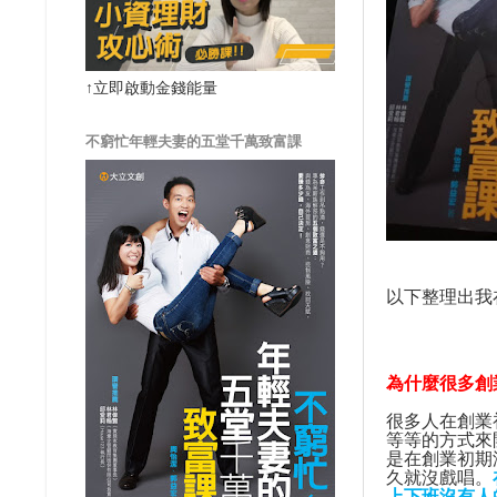
↑立即啟動金錢能量
不窮忙年輕夫妻的五堂千萬致富課
以下整理出我
為什麼很多創
很多人在創業
等等的方式來
是在創業初期
久就沒戲唱。
上下班沒有人