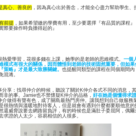
是真心、善良的
，因為真心出於善念，才能全心盡力幫助學生、
有前提
，如果希望繳的學費有用，至少要選擇『有品質的課程』
實際要操作時負擔得起的』
很熱愛學習，花很多錢在上課，她學的是老師的思維模式。
一個
維模式有很大的關係，因而體悟到老師的技術固然重要，但如果
『策略』才是最大致勝關鍵。
也提醒同類型的課程在同個期間內
免混淆。
事分享：找尋仲介的時候，聽說了關於
K
仲介各式不同的消息，
而非的事。
Jamie
也不禁懷疑
K
仲介的品格，
好在她是個懂得求
仲介做得有聲有色，成了關島最熱門房仲。讓我想到自己做服務
是很熱情與溫暖地對待客人，但是就會有遇到什麼都要順他意的
然還威脅說要去網路留負評，有的時候也是滿肚子委屈阿，偶爾
去求證的人太少，容易相信的人很多。