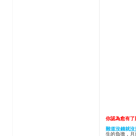
你認為愈有了
難道沒錢就沒
生的負擔，月