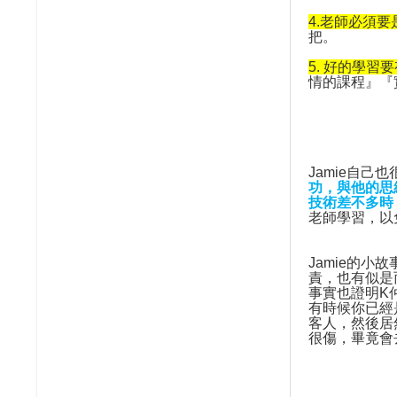
4.
老師必須要
把。
5.
好的學習要
情的課程』『
Jamie
自己也
功，與他的思
技術差不多時
老師學習，以
Jamie
的小故
責，也有似是
事實也證明
K
有時候你已經
客人，然後居
很傷，畢竟會