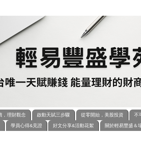
讀，理財觀念
啟動天賦三步驟
從零開始，美股投資
不
學員心得&見證
好文分享&活動花絮
關於輕易豐盛＆