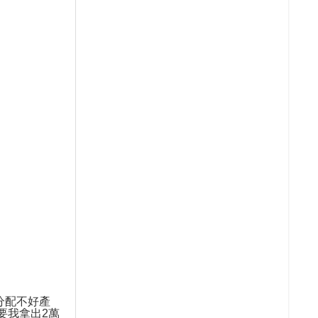
分配不好產
要我拿出
2
萬