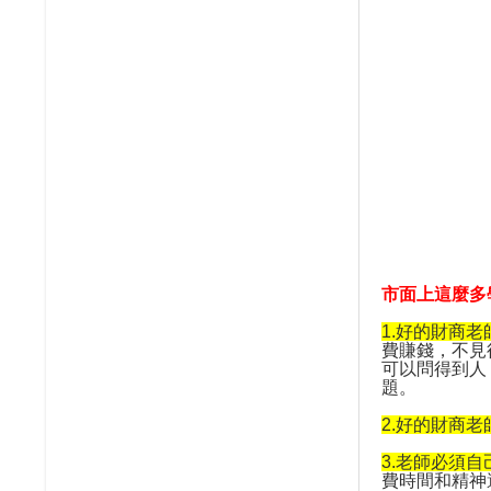
市面上這麼多
1.
好的財商老
費賺錢，不見
可以問得到人
題。
2.
好的財商老
3.
老師必須自
費時間和精神