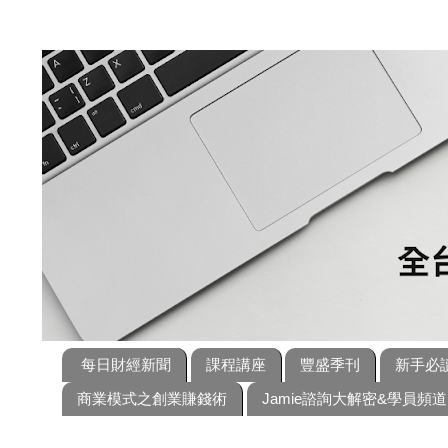
每日財經新聞
課程講座
豐盛季刊
新手必
商業模式之創業賺錢術
Jamie諮詢大解密&學員頻道