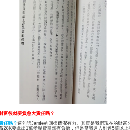
財富後就要負愈大責任嗎？
責任嗎？
這句話
Jamie
的回復簡潔有力。其實是我們現在的財富
薪
28K
要拿出
1
萬孝親費當然有負擔，但是當我月入到達
5
萬以上