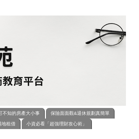
可不知的房產大小事
保險面面觀&退休規劃真簡單
場地租借
小資必看「超強理財攻心術」