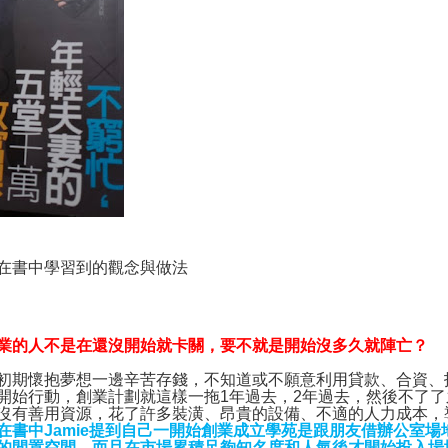
在書中學習到的觀念與做法
業的人不是在還沒開始就卡關，要不就是開始沒多久就陣亡？
初期懷抱夢想一邊辛苦存錢，不知道或不願意利用貸款、合資、
開始行動，創業計劃就這樣一拖
1
年過去，
2
年過去，然後不了了
沒有善用資源，花了許多裝潢、昂貴的設備、不適的人力成本，
在書中
Jamie
提到自己一開始創業成立學苑是跟朋友借辦公室場
的閒置空間，而且在市場累積足夠知名度和人氣後才開始投入場