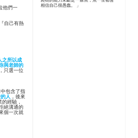
爬樹的能力來斷定一條魚，魚一生都會
相信自己很愚蠢。 」
拉他們一
『自己有熱
人之所以成
你與老師的
，只選一位
其中包含了指
證的人
，後來
業的經驗，
拒絕溝通的
來個一次就