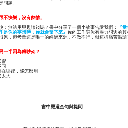
是問題。
很不快樂，沒有熱情。
說：無法用興趣賺錢嗎？書中分享了一個小故事告訴我們：
『當
作是你的夢想時，你就會留下來』
你的工作讓你有壓力想逃的其
很累，但考量這是唯一的經濟來源，不做不行，就這樣痛苦循環
另一半因為錢吵架？
影響
不同
用在哪裡，錢怎麼用
異太大
書中嚴選金句與提問