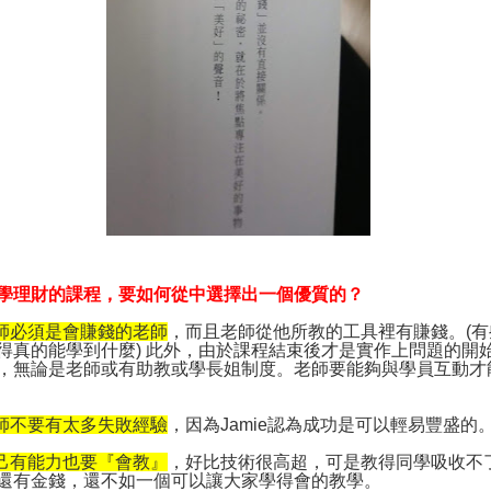
學理財的課程，要如何從中選擇出一個優質的？
師必須是會賺錢的老師
，而且老師從他所教的工具裡有賺錢。
(
有
得真的能學到什麼
)
此外，由於課程結束後才是實作上問題的開
，無論是老師或有助教或學長姐制度。老師要能夠與學員互動才
師不要有太多失敗經驗
，因為
Jamie
認為成功是可以輕易豐盛的
己有能力也要『會教』
，好比技術很高超，可是教得同學吸收不
還有金錢，還不如一個可以讓大家學得會的教學。