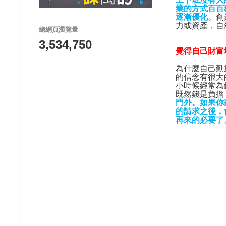
業的方式百百
逐漸優化。
創
力或資產，自
總網頁瀏覽量
3,534,750
覺得自己財富
為什麼自己勤
的信念有很大
小時候經常為
既然錢是負擔
門外。如果你
的請求之後，
再來的必要了