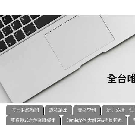
每日財經新聞
課程講座
豐盛季刊
新手必讀，理
商業模式之創業賺錢術
Jamie諮詢大解密&學員頻道