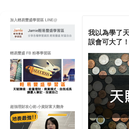
加入輕易豐盛學習區 LINE@
我以為學了
誤會可大了
輕易豐盛 FB 粉專學習區
超強理財攻心術-小資財富大翻身