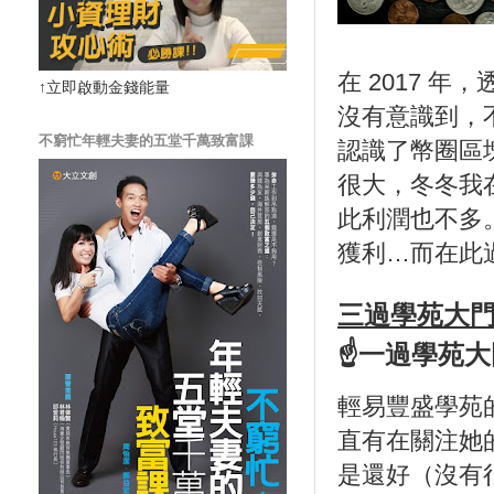
在 2017 
↑立即啟動金錢能量
沒有意識到，不
不窮忙年輕夫妻的五堂千萬致富課
認識了幣圈區
很大，冬冬我
此利潤也不多
獲利…而在此
三過學苑大
☝一過學苑大
輕易豐盛學苑的
直有在關注她
是還好（沒有