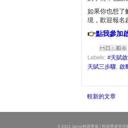
如果你也想了
境，歡迎報名
👉
點我參加
Labels:
#天賦
天賦三步驟
,
啟
較新的文章
© 2013 Jamie輕易豐盛 | 輕易豐盛管理