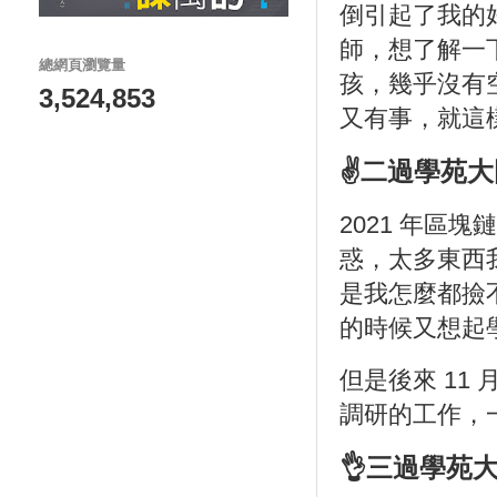
倒引起了我的好奇
師，想了解一
總網頁瀏覽量
孩，幾乎沒有
3,524,853
又有事，就這
✌二過學苑大
2021 年區
惑，太多東西
是我怎麼都撿
的時候又想起
但是後來 11
調研的工作，
👌三過學苑大