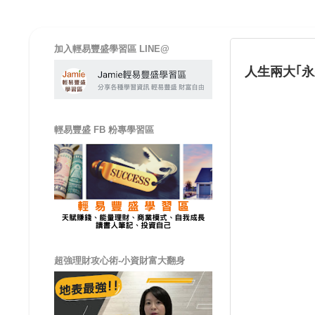
加入輕易豐盛學習區 LINE@
人生兩大｢永
輕易豐盛 FB 粉專學習區
超強理財攻心術-小資財富大翻身