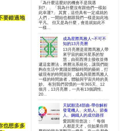
「為什麼這麼好的機會不是我遇
到?」、「我為什麼沒有跟他們一樣如
此幸運?」 其實，這些具有一定成就的
不要錯過地
人們，一開始也都跟我們一樣是如此地
平凡。 但又是為什麼，會造就如此不
一樣...
成為星際馬雅人~不可不
知的13月亮曆
13月亮曆是星際馬雅人帶
來宇宙的銀河星系的智
慧，由荷西博士接收並傳
遞這套曆法，將曆法系統化，讓我們能
夠在生活中實踐並體驗時間的藝術，打
破現有的時間規則，成為與星際馬雅人
一樣的時間旅者，體驗與宇宙共時的美
妙。 有別我們習慣的一年365天、12
個月，13月亮曆，一共有13個調性、
20...
天賦順流4部曲-帶你解析
發電機人、火焰人、節奏
人、鋼鐵人的成功路徑
愛因斯坦曾說：「 每個
你也想多多
人都是天才，但如果你用