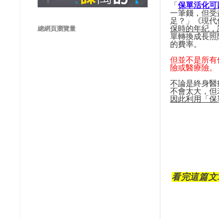
「
保單活化可
一筆錢，但受
足？」《現代
保時的年紀，
總網頁瀏覽量
單轉換成長照
的費率。
但並不是所有
險或醫療險
。
不論是終身醫
不會太大，但
因此利用「保
看完這篇文