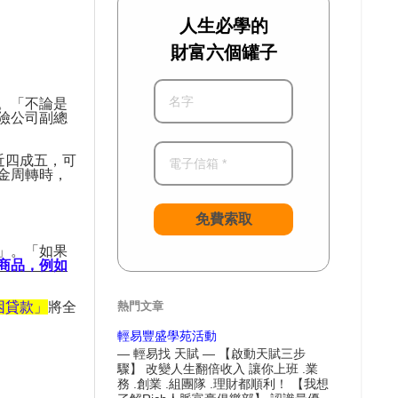
人生必學的
財富六個罐子
。「不論是
險公司副總
近四成五，可
金周轉時，
免費索取
」。「如果
商品，例如
熱門文章
困貸款」
將全
輕易豐盛學苑活動
— 輕易找 天賦 — 【啟動天賦三步
驟】 改變人生翻倍收入 讓你上班 .業
務 .創業 .組團隊 .理財都順利！ 【我想