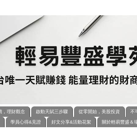
讀，理財觀念
啟動天賦三步驟
從零開始，美股投資
不
學員心得&見證
好文分享&活動花絮
關於輕易豐盛＆