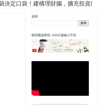
定口袋！建構理財腦，擴充投資腦，從輕易
搜尋
輕易豐盛學苑 JAMIE賺錢小宇宙