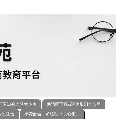
可不知的房產大小事
保險面面觀&退休規劃真簡單
場地租借
小資必看「超強理財攻心術」