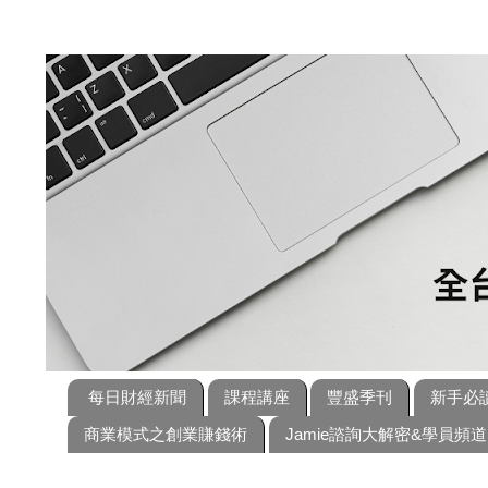
每日財經新聞
課程講座
豐盛季刊
新手必
商業模式之創業賺錢術
Jamie諮詢大解密&學員頻道