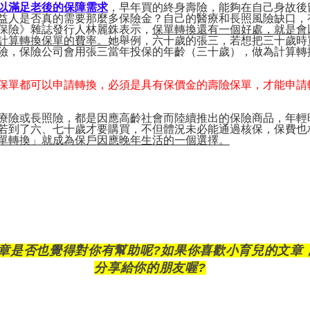
以滿足老後的保障需求
，早年買的終身壽險，能夠在自己身故後
益人是否真的需要那麼多保險金？自己的醫療和長照風險缺口，
保險》雜誌發行人林麗銖表示，
保單轉換還有一個好處，就是會
計算轉換保單的費率。
她舉例，六十歲的張三，若想把三十歲時
險，保險公司會用張三當年投保的年齡（三十歲），做為計算轉
保單都可以申請轉換，必須是具有保價金的壽險保單，才能申請
療險或長照險，都是因應高齡社會而陸續推出的保險商品，年輕
若到了六、七十歲才要購買，不但體況未必能通過核保，保費也
單轉換」就成為保戶因應晚年生活的一個選擇。
章是否也覺得對你有幫助呢
?
如果你喜歡小育兒的文章
分享給你的朋友喔
?