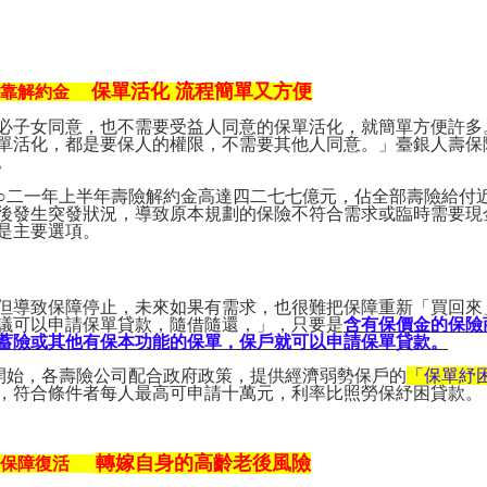
保單活化
流程簡單又方便
用靠解約金
必子女同意，也不需要受益人同意的保單活化，就簡單方便許多
單活化，都是要保人的權限，不需要其他人同意。」臺銀人壽保
。
○
二一年上半年壽險解約金高達四二七七億元，佔全部壽險給付
後發生突發狀況，導致原本規劃的保險不符合需求或臨時需要現
是主要選項。
但導致保障停止，未來如果有需求，也很難把保障重新「買回來
議可以申請保單貸款，隨借隨還，」，只要是
含有保價金的保險
蓄險或其他有保本功能的保單，保戶就可以申請保單貸款。
開始，各壽險公司配合政府政策，提供經濟弱勢保戶的
「保單紓
，符合條件者每人最高可申請十萬元，利率比照勞保紓困貸款。
轉嫁自身的高齡老後風險
保障復活