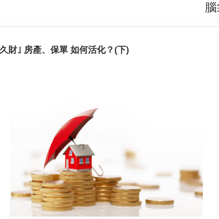
腦袋決
久財｣ 房產、保單 如何活化？(下)