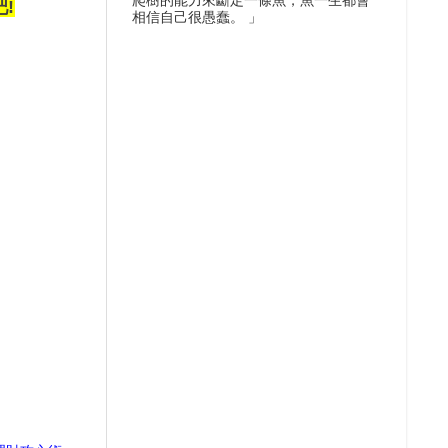
爬樹的能力來斷定一條魚，魚一生都會
吧
!
相信自己很愚蠢。 」