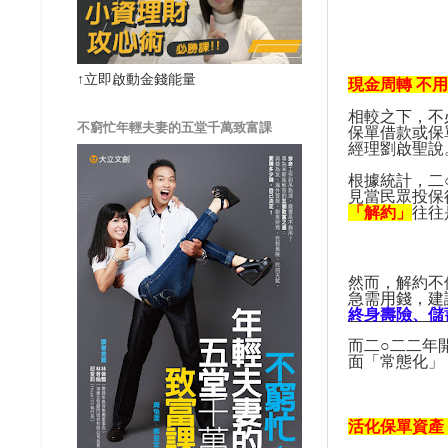
↑立即啟動金錢能量
現金周轉
不
相較之下，不
不窮忙年輕夫妻的五堂千萬致富課
保單借款或保
經理劉啟聖說
根據統計，二
見當民眾投保
「解約」
往往
然而，解約不
急需用錢，建
終身壽險、儲
而二
○
二二年
面「常態化」
活化保單資產