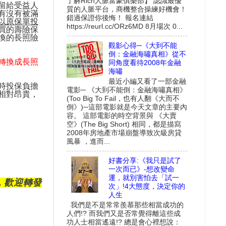
了解Rich人脈富豪俱樂部】 認識最優
留給受益人
質的人脈平台，商機整合操練好機會！
有沒有被滿
錯過保證你後悔！ 報名連結
以原保單投
https://reurl.cc/ORz6MD 8月場次 0...
買的壽險保
換的長照險
觀影心得─《大到不能
倒：金融海嘯真相》從不
轉換成長照
同角度看待2008年金融
海嘯
最近小編又看了一部金融
時投保負擔
電影─ 《大到不能倒：金融海嘯真相》
相對昂貴，
(Too Big To Fail，也有人翻《大而不
倒》)─這部電影就是今天文章的主要內
容。 這部電影的時空背景與 《大賣
空》(The Big Short) 相同，都是描寫
2008年房地產市場崩盤導致次級房貸
風暴 ，進而...
好書分享:《我只是試了
一次而已》-想改變命
運，就別害怕去「試一
，歡迎轉發
次」!4大態度，決定你的
人生
我們是不是常常羨慕那些相當成功的
人們!? 而我們又是否常覺得離這些成
功人士相當遙遠!? 總是會心裡想說：