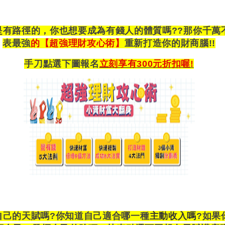
是有路徑的，你也想要成為有錢人的體質嗎
??
那你千萬
表最強
的【超強理財攻心術】
重新打造你的財商腦
!!
手刀點選下圖報名
立刻享有
300
元折扣喔
!
自己的天賦嗎
?
你知道自己適合哪一種
主動收入嗎
?
如果