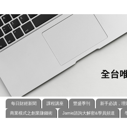
每日財經新聞
課程講座
豐盛季刊
新手必讀，理
商業模式之創業賺錢術
Jamie諮詢大解密&學員頻道