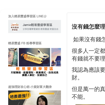
加入輕易豐盛學習區 LINE@
沒有錢怎麼理
如果沒有錢
輕易豐盛 FB 粉專學習區
很多人一定
有錢就不要
我認為應該
財。
超強理財攻心術-小資財富大翻身
但是萬一的
不能。