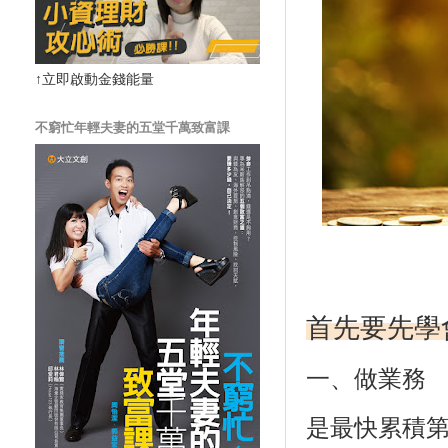
↑立即啟動金錢能量
不窮忙年輕夫妻的五堂千萬致富課
首先要先學
一、做業務
是最快累積