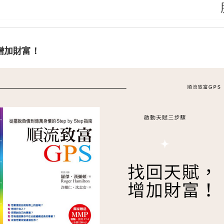
腦袋
增加財富！