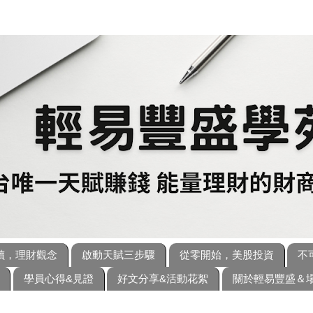
讀，理財觀念
啟動天賦三步驟
從零開始，美股投資
不
學員心得&見證
好文分享&活動花絮
關於輕易豐盛＆