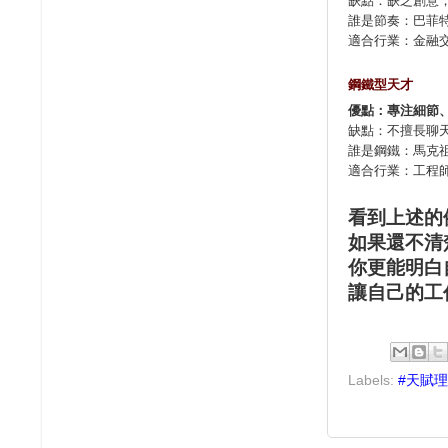
誰是節奏：巴菲
適合行業：金融
鋼鐵型天才
優點：專注細節
缺點：不擅長聊
誰是鋼鐵：馬克
適合行業：工程
看到上述的
如果還不清
你更能明白
讓自己的工
Labels:
#天賦