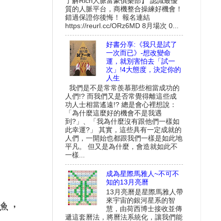
了解Rich人脈富豪俱樂部】 認識最優
質的人脈平台，商機整合操練好機會！
錯過保證你後悔！ 報名連結
https://reurl.cc/ORz6MD 8月場次 0...
好書分享:《我只是試了
一次而已》-想改變命
運，就別害怕去「試一
次」!4大態度，決定你的
人生
我們是不是常常羨慕那些相當成功的
人們!? 而我們又是否常覺得離這些成
功人士相當遙遠!? 總是會心裡想說：
「為什麼這麼好的機會不是我遇
到?」、「我為什麼沒有跟他們一樣如
此幸運?」 其實，這些具有一定成就的
人們，一開始也都跟我們一樣是如此地
平凡。 但又是為什麼，會造就如此不
一樣...
成為星際馬雅人~不可不
知的13月亮曆
13月亮曆是星際馬雅人帶
來宇宙的銀河星系的智
慧，由荷西博士接收並傳
遞這套曆法，將曆法系統化，讓我們能