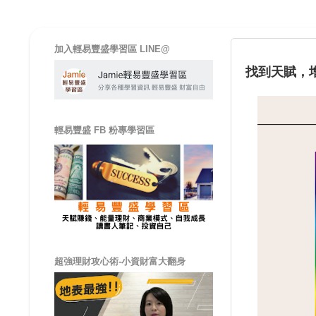
加入輕易豐盛學習區 LINE@
找到天賦，
輕易豐盛 FB 粉專學習區
超強理財攻心術-小資財富大翻身