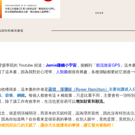
盛學苑的 Youtube 頻道：
Jamie賺錢小宇宙
，接觸到「
順流致富GPS
」這本
買了這本書，因為我對於心理學、
人類圖
都很有興趣，各種測驗都要給它測過一
）
的收穫很多，這本書的作者是
羅傑．漢彌頓（Roger Hamilton）
主要在講述人分
焰、節奏、鋼鐵
。
每個人都會有這 4 種能量，只是比重不同，主要會有一項特
賦，除了讓工作有效率外，生活也更容易可以
增加財富和順流。
觀念，就是弱項補弱項，而原本的天賦特質，認為理所當然，因此沒有特別去注
。因為你知道嗎？在你看來是很容易的事情，在別人眼中，竟然是寶，竟然別人
時候找回自己的天賦了，讓你天生就擅長的事情，讓它發光發熱吧！