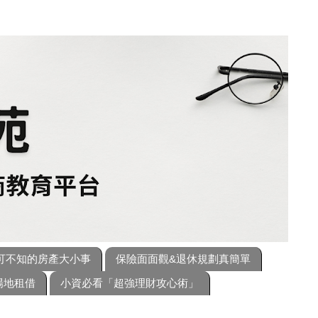
可不知的房產大小事
保險面面觀&退休規劃真簡單
場地租借
小資必看「超強理財攻心術」