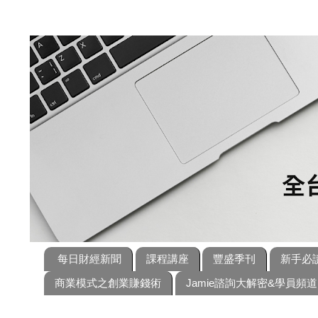
每日財經新聞
課程講座
豐盛季刊
新手必
商業模式之創業賺錢術
Jamie諮詢大解密&學員頻道