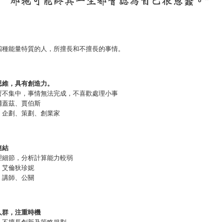
四種能量特質的人，所擅長和不擅長的事情。
思維，具有創造力。
暫不集中，事情無法完成，不喜歡處理小事
爾蓋茲、賈伯斯
、企劃、策劃、創業家
連結
理細節，分析計算能力較弱
、艾倫狄珍妮
、講師、公關
人群，注重時機
，不擅長創新及策略規劃