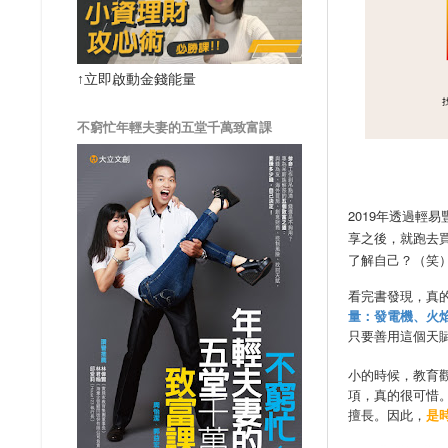
↑立即啟動金錢能量
不窮忙年輕夫妻的五堂千萬致富課
2019年透過輕易豐
享之後，就跑去
了解自己？（笑
看完書發現，真
量：發電機、火
只要善用這個天
小的時候，教育
項，真的很可惜
擅長。因此，
是