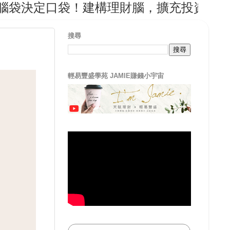
決定口袋！建構理財腦，擴充投資腦，從輕
搜尋
輕易豐盛學苑 JAMIE賺錢小宇宙