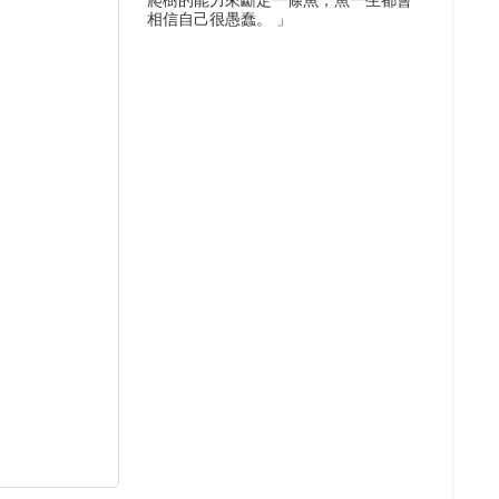
爬樹的能力來斷定一條魚，魚一生都會
相信自己很愚蠢。 」