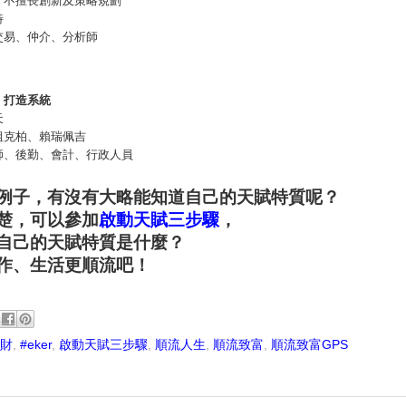
特
交易、仲介、分析師
、打造系統
天
祖克柏、賴瑞佩吉
師、後勤、會計、行政人員
例子，有沒有大略能知道自己的天賦特質呢？
楚，可以參加
啟動天賦三步驟
，
自己的天賦特質是什麼？
作、生活更順流吧！
理財
,
#eker
,
啟動天賦三步驟
,
順流人生
,
順流致富
,
順流致富GPS