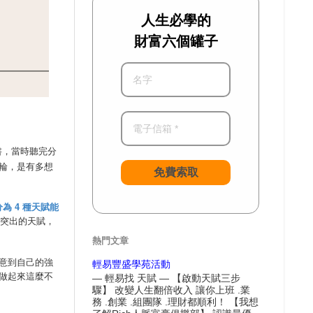
人生必學的
財富六個罐子
書，當時聽完分
輪，是有多想
免費索取
為 4 種天賦能
別突出的天賦，
熱門文章
意到自己的強
輕易豐盛學苑活動
做起來這麼不
— 輕易找 天賦 — 【啟動天賦三步
驟】 改變人生翻倍收入 讓你上班 .業
務 .創業 .組團隊 .理財都順利！ 【我想