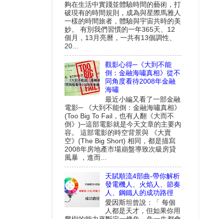
夠在生活中實踐並體驗時間的藝術，打
破現有的時間規則，成為與星際馬雅人
一樣的時間旅者，體驗與宇宙共時的美
妙。 有別我們習慣的一年365天、12
個月，13月亮曆，一共有13個調性、
20...
觀影心得─《大到不能
倒：金融海嘯真相》從不
同角度看待2008年金融
海嘯
最近小編又看了一部金融
電影─ 《大到不能倒：金融海嘯真相》
(Too Big To Fail，也有人翻《大而不
倒》)─這部電影就是今天文章的主要內
容。 這部電影的時空背景與 《大賣
空》(The Big Short) 相同，都是描寫
2008年房地產市場崩盤導致次級房貸
風暴 ，進而...
天賦順流4部曲-帶你解析
發電機人、火焰人、節奏
人、鋼鐵人的成功路徑
愛因斯坦曾說：「 每個
人都是天才，但如果你用