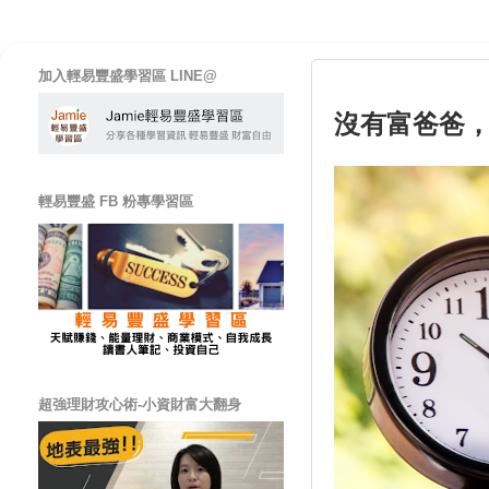
加入輕易豐盛學習區 LINE@
沒有富爸爸
輕易豐盛 FB 粉專學習區
超強理財攻心術-小資財富大翻身