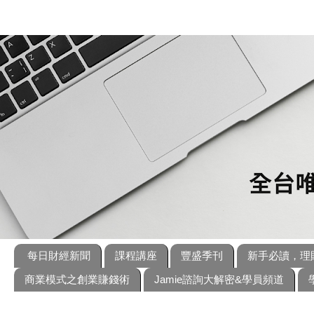
每日財經新聞
課程講座
豐盛季刊
新手必讀，理
商業模式之創業賺錢術
Jamie諮詢大解密&學員頻道