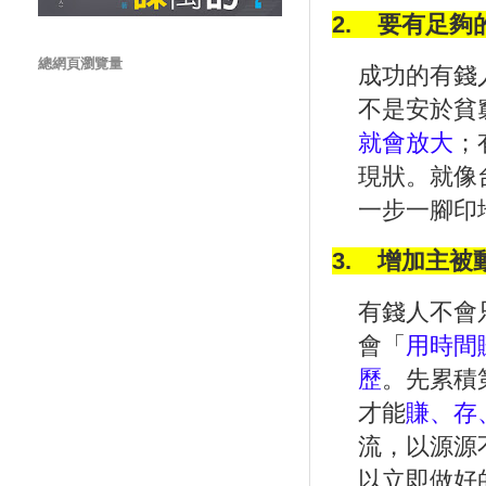
2.
要有足夠
總網頁瀏覽量
成功的有錢
不是安於貧
就會放大
；
現狀。就像
一步一腳印
3.
增加主被
有錢人不會
會「
用時間
歷
。先累積
才能
賺、存
流，以源源
以立即做好