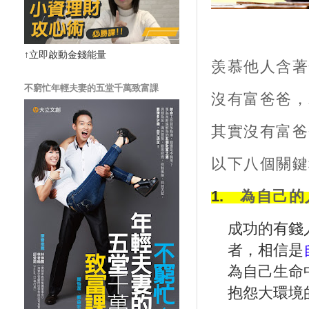
↑立即啟動金錢能量
羡慕他人含著
不窮忙年輕夫妻的五堂千萬致富課
沒有富爸爸，
其實沒有富爸
以下八個關鍵
1.
為自己的
成功的有錢
者，相信是
為自己生命
抱怨大環境